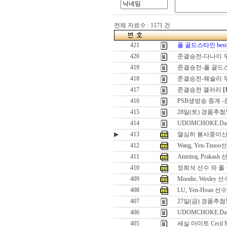
전체 자료수 : 1171 건
421
폴 골드스타인 best
420
준결승전-다나이 
419
준결승전-폴 골드
418
준결승전-웨슬리 
417
준결승전 갤러리
[
416
PSB생방송 중계 
415
28일(토) 경품추첨
414
UDOMCHOKE.Dan
▶
413
열심히 봉사중이신
412
Wang, Yen-Tzu
411
Amritraj, Prakash
410
정희석 선수 와 폴
409
Moodie, Wesley
408
LU, Yen-Hsun 선수
407
27일(금) 경품추첨!
406
UDOMCHOKE.Dan
405
세실 마미트 Cecil M