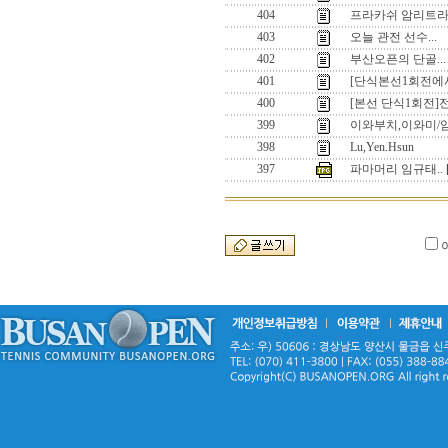
404
프라카쉬 암리트라지 Pra
403
오늘 관전 선수...
402
부산오픈의 단골...
401
[단식본선1회전에
400
[본선 단식1회전]
399
이와부치,이와미/
398
Lu,Yen.Hsun
397
파마머리 임규태..