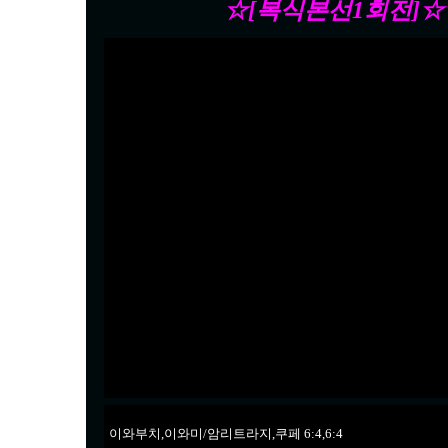
☆[복식본선1회전]☆
이와부치,이와미/암리트라지,쿠페 6:4,6:4