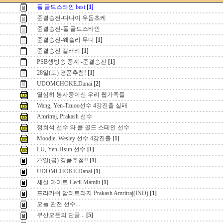
폴 골드스타인 best
[1]
준결승전-다나이 우돔초케
준결승전-폴 골드스타인
준결승전-웨슬리 무디
[1]
준결승전 갤러리
[1]
PSB생방송 중계 -준결승전
[1]
28일(토) 경품추첨!
[1]
UDOMCHOKE.Danai
[2]
열심히 봉사중이신 우리 웹가족들
Wang, Yen-Tzuoo선수 4강진출 실패
Amritraj, Prakash 선수
정희석 선수 와 폴 골드 스테인 선수
Moodie, Wesley 선수 4강진출
[1]
LU, Yen-Hsun 선수
[1]
27일(금) 경품추첨!!
[1]
UDOMCHOKE.Danai
[1]
세실 마미트 Cecil Mamiit
[1]
프라카쉬 암리트라지 Prakash Amritraj(IND)
[1]
오늘 관전 선수...
부산오픈의 단골...
[5]