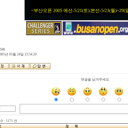
<부산오픈 2005 예선-5/21(토),본선-5/23(월)~29(
598
005년 05월 24일 23:54:20
댓글을 남겨주세요.
 : 1171 건