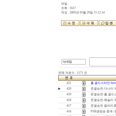
파일 :
조회 : 1617
작성 : 2005년 05월 29일 11:12:14
전체 자료수 : 1171 건
421
폴 골드스타인 best
▶
420
준결승전-다나이 
419
준결승전-폴 골드
418
준결승전-웨슬리 
417
준결승전 갤러리
[
416
PSB생방송 중계 