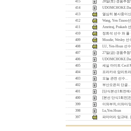
415
28일(토) 경품추첨
414
UDOMCHOKE.Dan
413
열심히 봉사중이신
412
Wang, Yen-Tzu
411
Amritraj, Prakash
410
정희석 선수 와 폴
409
Moodie, Wesley
408
LU, Yen-Hsun 선수
407
27일(금) 경품추첨!
406
UDOMCHOKE.Dan
405
세실 마미트 Cecil M
404
프라카쉬 암리트라지 Pra
403
오늘 관전 선수...
402
부산오픈의 단골...
401
[단식본선1회전에
400
[본선 단식1회전]
399
이와부치,이와미/
398
Lu,Yen.Hsun
397
파마머리 임규태..