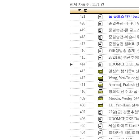
전체 자료수 : 1171 건
421
폴 골드스타인 best
420
준결승전-다나이 
419
준결승전-폴 골드
418
준결승전-웨슬리 
417
준결승전 갤러리
[
416
PSB생방송 중계 
415
28일(토) 경품추첨
▶
414
UDOMCHOKE.Dan
413
열심히 봉사중이신
412
Wang, Yen-Tzu
411
Amritraj, Prakash
410
정희석 선수 와 폴
409
Moodie, Wesley
408
LU, Yen-Hsun 선수
407
27일(금) 경품추첨!
406
UDOMCHOKE.Dan
405
세실 마미트 Cecil M
404
프라카쉬 암리트라지 Pra