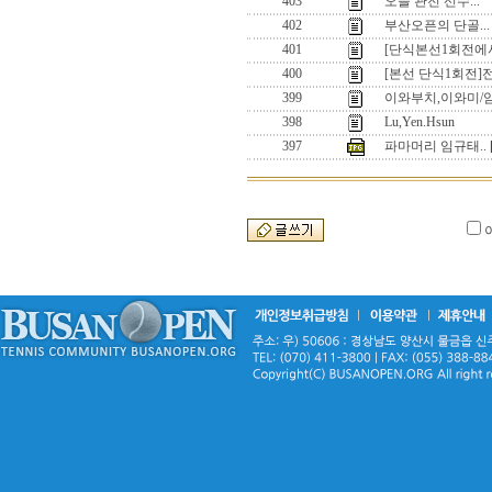
403
오늘 관전 선수...
402
부산오픈의 단골...
401
[단식본선1회전에
400
[본선 단식1회전]
399
이와부치,이와미/
398
Lu,Yen.Hsun
397
파마머리 임규태..