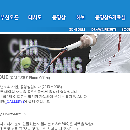
DUE
(GALLERY Photos/Video)
년도의 사진, 동영상입니다 (2013 ~ 2003)
픈 대회의 모습을 동호인들께서 올리신 영상입니다
4년 4월 1일 이후로는 읽기만 가능하며 쓰기는 되지 않습니다
시판(
(GALLERY)
에 올려 주십시오
Healey-Mertl 조
지고나서 분이 안풀렸는지 힐리는 애&#45007;은 라켓을 박살내고...
 주윗 분들 曰 '부술 것 같으면 차라리 날 주지' ㅋㅋ