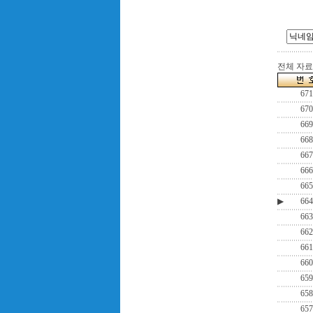
전체 자료수
671
670
669
668
667
666
665
▶
664
663
662
661
660
659
658
657