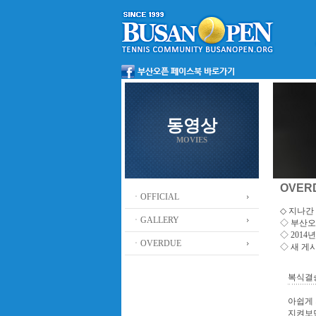
동영상
MOVIES
OVER
ㆍOFFICIAL
◇ 지나간 
ㆍGALLERY
◇
부산오
◇ 201
ㆍOVERDUE
◇ 새 게
복식결승 
아쉽게 
지켜보던