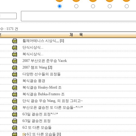
 : 1171 건
휠체어테니스 시상식,,,
[1]
단식시상식...
복식시상식...
2007 부산오픈 준우승 Vacek
2007 챔프 Wang
[2]
다양한 선수들의 표정들
복식결승 풍경
복식결승 Healey-Mertl 조
복식결승 Bubka-Fruttero 조
단식 결승 우승 Wang, 의 표정 그리고~
부산오픈 결승전 또 다른 모습들~*^^*
6/3일 결승전 표정*^^*
6/3일 결승전 표정
6/2 또 다른 모습들
6/2 또 다른 모습들
[1]