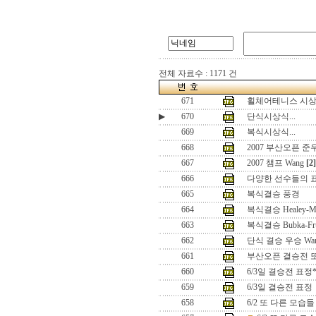
전체 자료수 : 1171 건
671
휠체어테니스 시상식
▶
670
단식시상식...
669
복식시상식...
668
2007 부산오픈 준우
667
2007 챔프 Wang
[2]
666
다양한 선수들의 
665
복식결승 풍경
664
복식결승 Healey-Me
663
복식결승 Bubka-Fru
662
단식 결승 우승 Wa
661
부산오픈 결승전 또
660
6/3일 결승전 표정*
659
6/3일 결승전 표정
658
6/2 또 다른 모습들