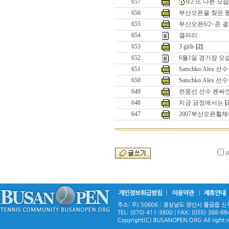
657
6/2 또 다른 모
656
부산오픈을 찾은 
655
부산오픈6/2~준 
654
갤러리
653
3 girls
[2]
652
6월1일 경기장 모
651
Satschko.Alex 선수
650
Satschko.Alex 선수
649
전웅선 선수 펜싸
648
지금 금정에서는
[
647
2007부산오픈휠