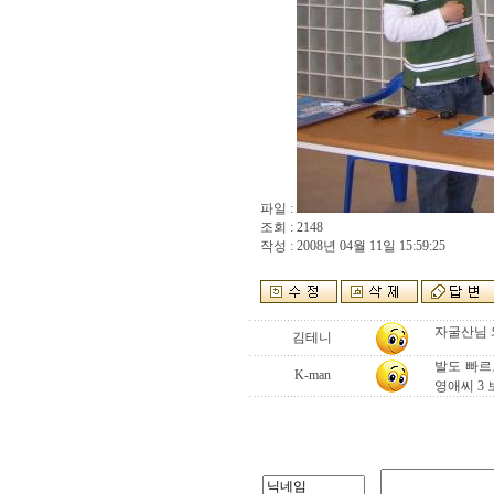
파일 :
조회 : 2148
작성 : 2008년 04월 11일 15:59:25
자굴산님 와
김테니
발도 빠르고
K-man
영애씨 3 보