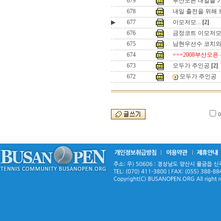
679
부산오픈 내일을 기
678
내일 출전을 위해
▶
677
이모저모...
[2]
676
금정코트 이모저
675
남현우선수 코치와
674
===2008부산오픈
673
모두가 주인공
[2]
672
모두가 주인공