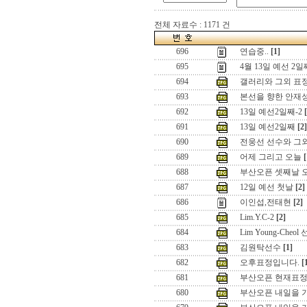
전체 자료수 : 1171 건
696
연습중..
[1]
695
4월 13일 예선 2일
694
갤러리와 그외 표
693
본선을 향한 안재
692
13일 예선2일째-2
691
13일 예선2일째
[2]
690
전웅선 선수와 그외
689
어제 그리고 오늘
[
688
부산오픈 셋째날 오전
687
12일 예선 첫날
[2]
686
이인섭,전태현
[2]
685
Lim.Y.C-2
[2]
684
Lim Young-Cheol
683
김원탁선수
[1]
682
오후표정입니다.
[
681
부산오픈 현재표정입
680
부산오픈 내일을 