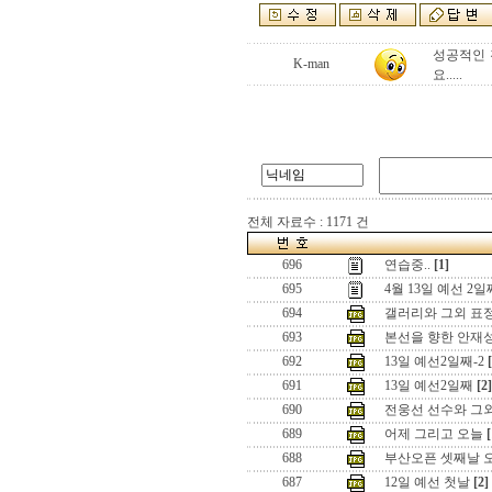
성공적인 
K-man
요.....
전체 자료수 : 1171 건
696
연습중..
[1]
695
4월 13일 예선 2일
694
갤러리와 그외 표
693
본선을 향한 안재
692
13일 예선2일째-2
691
13일 예선2일째
[2]
690
전웅선 선수와 그외
689
어제 그리고 오늘
[
688
부산오픈 셋째날 오전
687
12일 예선 첫날
[2]