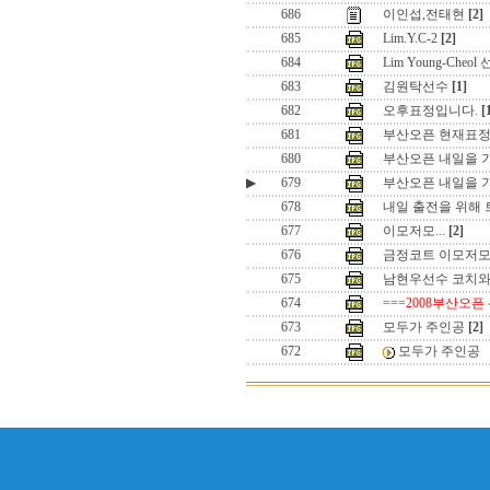
686
이인섭,전태현
[2]
685
Lim.Y.C-2
[2]
684
Lim Young-Cheol
683
김원탁선수
[1]
682
오후표정입니다.
[
681
부산오픈 현재표정입
680
부산오픈 내일을 
▶
679
부산오픈 내일을 기
678
내일 출전을 위해
677
이모저모...
[2]
676
금정코트 이모저
675
남현우선수 코치와
674
===2008부산오픈
673
모두가 주인공
[2]
672
모두가 주인공