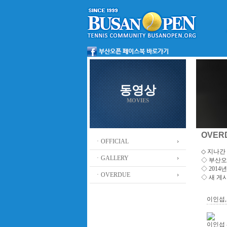
동영상
MOVIES
OVER
ㆍOFFICIAL
◇ 지나간 
ㆍGALLERY
◇
부산오
◇ 201
ㆍOVERDUE
◇ 새 게
이인섭
이인섭 