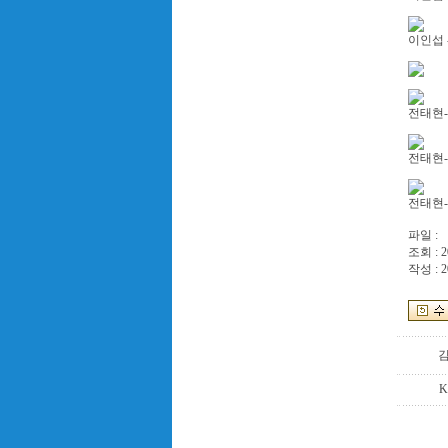
이인섭 
전태현-
전태현-
전태현-
파일 :
조회 : 2
작성 : 2
K