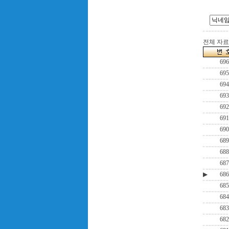
전체 자료수
696
695
694
693
692
691
690
689
688
687
▶
686
685
684
683
682