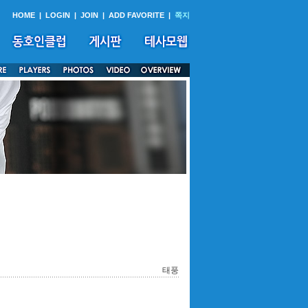
HOME
|
LOGIN
|
JOIN
|
ADD FAVORITE
|
쪽지
태풍