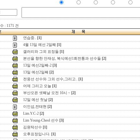
 : 1171 건
연습중..
[1]
4월 13일 예선 2일째
[1]
갤러리와 그외 표정들
[1]
본선을 향한 안재성, 복식예선1회전통과 선수들
[2]
13일 예선2일째-2
[3]
13일 예선2일째
[2]
전웅선 선수와 그외 선수,그리고..
[1]
어제 그리고 오늘
[1]
부산오픈 셋째날 오전 10시 ~
[2]
12일 예선 첫날
[2]
이인섭,전태현
[2]
Lim.Y.C-2
[2]
Lim Young-Cheol 선수
[3]
김원탁선수
[1]
오후표정입니다.
[1]