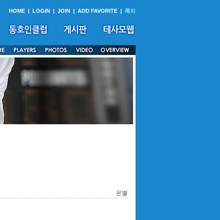
HOME
|
LOGIN
|
JOIN
|
ADD FAVORITE
|
쪽지
은별