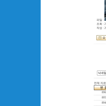
파일 :
조회 : 2
작성 : 2
전체 자료수
896
895
894