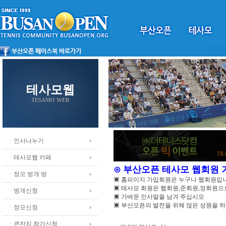
테사모웹
TESAMO WEB
ㆍ인사나누기
ㆍ테사모웹 카페
⊙ 부산오픈 테사모 웹회원
ㆍ정모 벙개 방
▣ 홈피이지 가입회원은 누구나 웹회원입
▣ 테사모 회원은 웹회원,준회원,정회원
ㆍ벙개신청
▣ 가벼운 인사말을 남겨 주십시오
▣ 부산오픈의 발전을 위해 많은 성원을 
ㆍ정모신청
ㆍ큰잔치 참가신청