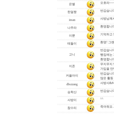
오호라~~
은별
반갑습니다.
한얼짱
샤방님께서
insan
환영합니다
나주라
기억하고 
이뿐
환영! 그
테돌이
반갑습니다..
고니
빵집에는 
환영합니다
무지무지 
지존
가입을 만
반갑습니다
커플아이
많은 활동 
샤방샤&#48
dbszzang
반갑습니다
승학산
^^
샤방이
죽여줘요...
참수리