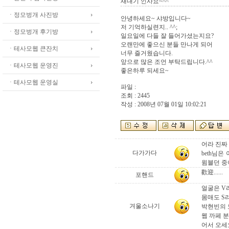
새내기 인사요~^^
ㆍ정모벙개 사진방
안녕하세요~ 샤방입니다~
저 기억하실련지.. ^^;
ㆍ정모벙개 후기방
일요일에 다들 잘 들어가셨는지요?
오랜만에 좋으신 분들 만나게 되어
ㆍ테사모웹 큰잔치
너무 즐거웠습니다.
앞으로 많은 조언 부탁드립니다.^^
ㆍ테사모웹 운영진
좋은하루 되세요~
ㆍ테사모웹 운영실
파일 :
조회 : 2445
작성 : 2008년 07월 01일 10:02:21
어라 진짜
다가가다
beth님
윔블던 중이
歡迎......
포핸드
얼굴은 V
몸매도 S라
겨울소나기
박현빈의 
웹 까페 분
어서 오세