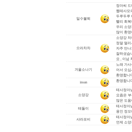
정아씨 드
웹테사모의
두루두루 
일수불퇴
빨리 회복
우리 소양
많이 환영
소양강 처녀
정말 멀리
으라차차
자주 만나
잘하셨습니
요 , 이
노래 가사
겨울소나기
어서 오십
환영합니다
환영합니
insan
테사정아님
소양강
요즘은 부
많은 도움
테사정아님
테돌이
용인 정모에
테사정아
샤라포비
언제 소양