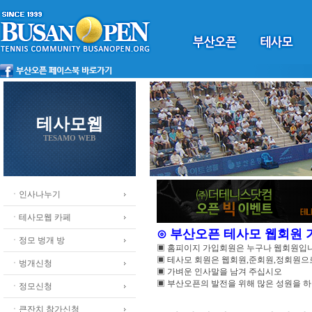
테사모웹
TESAMO WEB
ㆍ인사나누기
ㆍ테사모웹 카페
⊙ 부산오픈 테사모 웹회원
ㆍ정모 벙개 방
▣ 홈피이지 가입회원은 누구나 웹회원입
▣ 테사모 회원은 웹회원,준회원,정회원
ㆍ벙개신청
▣ 가벼운 인사말을 남겨 주십시오
▣ 부산오픈의 발전을 위해 많은 성원을 
ㆍ정모신청
ㆍ큰잔치 참가신청