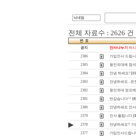
전체 자료수 : 2626 건
공지
인사나누기
하시기
2386
가입인사 드립
2385
용인외대에 참석
2384
안녕 하세요?
[11
2383
안녕하세요...온
2382
용인외대 정모에
2381
반갑습니다^^
[4
2380
안녕하세요 인사
2379
인사 올립니다
[
▶
2378
안녕하세요!! 가
2377
가입인사드립니