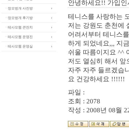
안녕하세요!! 가입인
ㆍ정모벙개 사진방
테니스를 사랑하는 
ㆍ정모벙개 후기방
저는 강원도 춘천에 
ㆍ테사모웹 큰잔치
어려서부터 테니스를
ㆍ테사모웹 운영진
하게 되었네요,,, 지
ㆍ테사모웹 운영실
쉬울 따름이지요 ^^
저도 열심히 해서 앞
자주 자주 들르겠습니
요 건강하세요 !!!!!!
파일 :
조회 : 2078
작성 : 2008년 08월 22