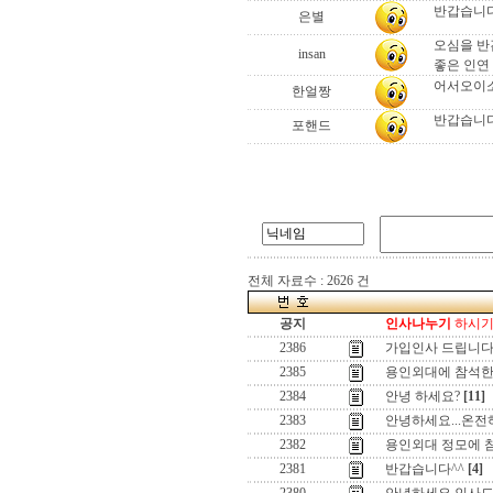
반갑습니다.
은별
오심을 
insan
좋은 인연
어서오이소...
한얼짱
반갑습니다
포핸드
전체 자료수 : 2626 건
공지
인사나누기
하시기 
2386
가입인사 드립니
2385
용인외대에 참석한
2384
안녕 하세요?
[11]
2383
안녕하세요...온전
2382
용인외대 정모에 
2381
반갑습니다^^
[4]