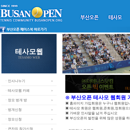
테사모웹
TESAMO WEB
ㆍ인사나누기
ㆍ테사모웹 카페
⊙ 부산오픈 테사모 웹회원
ㆍ정모 벙개 방
▣ 홈피이지 가입회원은 누구나 웹회원입
▣ 테사모 회원은 웹회원,준회원,정회원
ㆍ벙개신청
▣ 가벼운 인사말을 남겨 주십시오
▣ 부산오픈의 발전을 위해 많은 성원을 
ㆍ정모신청
ㆍ큰잔치 참가신청