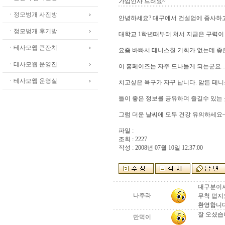
가입인사 드려요~
ㆍ정모벙개 사진방
안녕하세요? 대구에서 건설업에 종사하
ㆍ정모벙개 후기방
대학교 1학년때부터 쳐서 지금은 구력이 1
ㆍ테사모웹 큰잔치
요즘 바빠서 테니스칠 기회가 없는데 좋
ㆍ테사모웹 운영진
이 홈페이즈는 자주 드나들게 되는군요..
ㆍ테사모웹 운영실
치고싶은 욕구가 자꾸 납니다. 암튼 테
들이 좋은 정보를 공유하며 즐길수 있는 
그럼 더운 날씨에 모두 건강 유의하세요
파일 :
조회 : 2227
작성 : 2008년 07월 10일 12:37:00
대구분이
나주라
무척 덥지
환영합니
잘 오셨습
만덕이