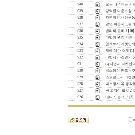
940
모든 타격에는 지렛
939
강력한 다운스윙,
938
자연적인 내선운동
937
알면 쉬운데 ,,,원
936
발리의 원리 1
[10]
935
타법의 원리 기본
[
934
임펙트시 라켓면의
933
저에 대한 소개
[1]
932
타법시 라켓면의 정
931
타법시 라켓면의 
930
백스윙이 만드는것
929
스트로크시 라켓면의
928
백스윙시 꼭 생각할
927
꼭 고쳐야 할것 2
[
926
테니스 분석 ,,!
[3]