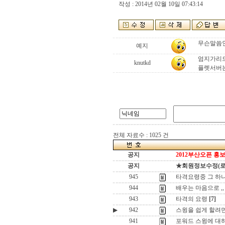
작성 : 2014년 02월 10일 07:43:14
무슨말씀인
예지
엄지가리드
knutkd
플렛서버는
전체 자료수 : 1025 건
공지
2012부산오픈 홍보
공지
★회원정보수정(로그인
945
타격요령중 그 하나 ,
944
배우는 마음으로 ,,
943
타격의 요령
[7]
▶
942
스윙을 쉽게 할려면 ,
941
포워드 스윙에 대하여