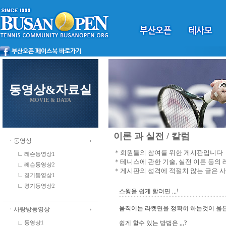
동영상&자료실
MOVIE & DATA
이론 과 실전 / 칼럼
ㆍ동영상
＊회원들의 참여를 위한 게시판입니다
레슨동영상1
＊테니스에 관한 기술, 실전 이론 등의
레슨동영상2
＊게시판의 성격에 적절치 않는 글은 
경기동영상1
경기동영상2
스윙을 쉽게 할려면 ,,,!
움직이는 라켓면을 정확히 하는것이 옳은
ㆍ사랑방동영상
쉽게 할수 있는 방법은 ,,,?
동영상1