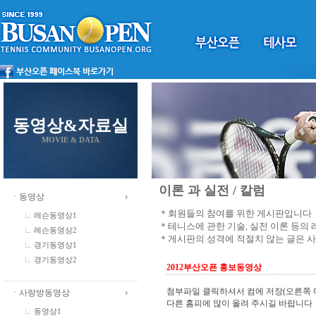
동영상&자료실
MOVIE & DATA
이론 과 실전 / 칼럼
ㆍ동영상
＊회원들의 참여를 위한 게시판입니다
레슨동영상1
＊테니스에 관한 기술, 실전 이론 등의
레슨동영상2
＊게시판의 성격에 적절치 않는 글은 
경기동영상1
경기동영상2
2012부산오픈 홍보동영상
첨부파일 클릭하셔서 컴에 저장(오른쪽 
ㆍ사랑방동영상
다른 홈피에 많이 올려 주시길 바랍니다
동영상1