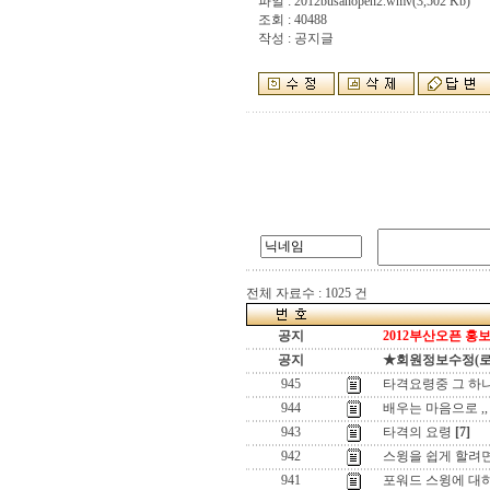
파일 :
2012busanopen2.wmv
(3,502 Kb)
조회 : 40488
작성 : 공지글
전체 자료수 : 1025 건
공지
2012부산오픈 홍보
공지
★회원정보수정(로그인
945
타격요령중 그 하나 ,
944
배우는 마음으로 ,,
943
타격의 요령
[7]
942
스윙을 쉽게 할려면 ,
941
포워드 스윙에 대하여