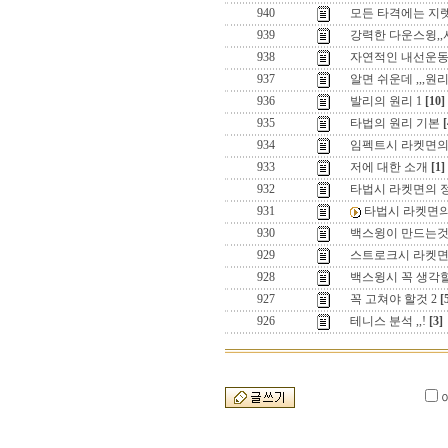
940
모든 타격에는 지렛
939
강력한 다운스윙,
938
자연적인 내선운동
937
알면 쉬운데 ,,,원
936
발리의 원리 1
[10]
935
타법의 원리 기본
[
934
임펙트시 라켓면의
933
저에 대한 소개
[1]
932
타법시 라켓면의 정
931
타법시 라켓면의 
930
백스윙이 만드는것
929
스트로크시 라켓면의
928
백스윙시 꼭 생각할
927
꼭 고쳐야 할것 2
[
926
테니스 분석 ,,!
[3]