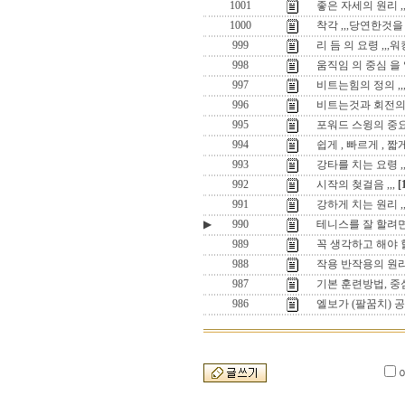
1001
좋은 자세의 원리 
1000
착각 ,,,당연한것을
999
리 듬 의 요령 ,,,
998
움직임 의 중심 을
997
비트는힘의 정의 ,,,,t
996
비트는것과 회전의
995
포워드 스윙의 중
994
쉽게 , 빠르게 , 
993
강타를 치는 요령 
992
시작의 첮걸음 ,,,
[
991
강하게 치는 원리 ,
▶
990
테니스를 잘 할려면
989
꼭 생각하고 해야 
988
작용 반작용의 원리
987
기본 훈련방법, 중
986
엘보가 (팔꿈치) 공