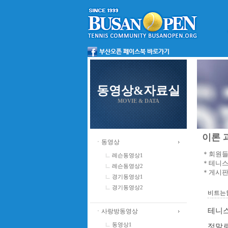
동영상&자료실
MOVIE & DATA
이론 과
ㆍ동영상
＊회원들
레슨동영상1
＊테니스
레슨동영상2
＊게시판
경기동영상1
경기동영상2
비트는힘의
테니스
ㆍ사랑방동영상
동영상1
정말로