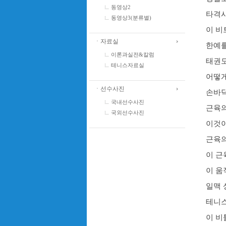
동영상2
타격시
동영상3(분류별)
이 비
ㆍ자료실
한예를
이론과실전&칼럼
태권도
테니스자료실
어떻게
ㆍ선수사진
손바닥
국내선수사진
근육의
국외선수사진
이것이
근육의
이 근
이 움
일맥 
테니스
이 비