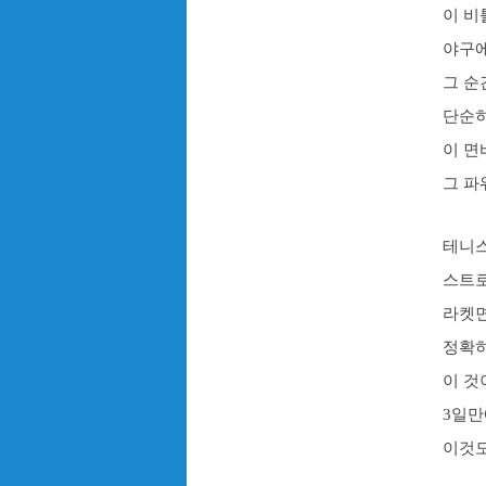
이 비
야구에
그 순
단순히
이 면
그 파
테니
스트
라켓면
정확히
이 것
3일
이것도