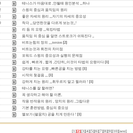
3
테니스가 마음대로 ,안될때 원인분석 ,,,하나
2
스윙의 중심과 움직임의 원리
1
좋은 자세의 원리 ,,,자기의 자세의 중요성
0
착각 ,,,당연한것을 다르게 보는것,,!
리 듬 의 요령 ,,,워킹타법
움직임 의 중심 을 알면 스트로크가 쉬워진다 ,,
비트는힘의 정의 ,,,,torsion
[2]
비트는것과 회전의 차이점
포워드 스윙의 중요성과 실행의 문제점
쉽게 , 빠르게 , 짧게 ,간단히,,이것이 타법의 요령이다
[1]
강타를 치는 요령 ,,빠른공을 치는 방법
[1]
시작의 첮걸음 ,,,
[1]
강하게 치는 원리 ,,,휘두르지 말고 찔러라 !
[1]
테니스를 잘 할려면?
꼭 생각하고 해야 할 이론,
작용 반작용의 원리 , 망치의 원리 ,그립다운
기본 훈련방법, 중심의 중요성
엘보가 (팔꿈치) 공을 치게 만든다 !
[1]
[1]
[2]
[3]
[4]
[5]
[6]
[7]
[8]
[9]
[10]
[next]