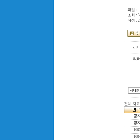
파일 :
조회 : 3
작성 : 2
리
리
전체 자료수
공
공
100
100