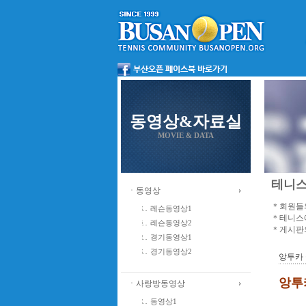
동영상&자료실
MOVIE & DATA
테니스
ㆍ동영상
＊회원들의
레슨동영상1
＊테니스에
레슨동영상2
＊게시판의
경기동영상1
경기동영상2
앙투카
앙투
ㆍ사랑방동영상
동영상1