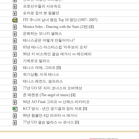
프로선수들의 서브속도
숫자로 짚어 본 윔블던
ITF 주니어 남녀 랭킹 Top 10 명단 (1997- 2007)
Monica Seles - Dancing with the Stars (2편)
[1]
은퇴하는 모니카 셀레스
테니스공은 어떻게 만들어지나?
03년 테니스 마스터스컵 '카우보이 모자'
90년 키 비스케인 결승 애거시 vs 에드베리
기예르모 빌라스
테니스 여제, 그라프
[5]
위기상황, 미국 테니스
테니스 레전드, 샘프라스
77년 UO SF 지미 코너스의 오버액션
존 메켄로 (The angel of music)
[1]
94년 AO Final 그라프 vs 산체스 비카리오
KCT 방식 - 년간 경기결과 정리 자료
[1]
00년 윔블던 4강 라프터 vs 애거시
77년 UO 결승 빌라스 vs 코너스
[1]