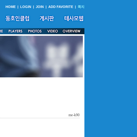
HOME
|
LOGIN
|
JOIN
|
ADD FAVORITE
|
쪽지
me-k90