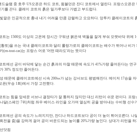
랜드슬램 중 호주·US오픈은 하드 코트, 윔블던은 잔디 코트에서 열린다. 프랑스오픈은 
인기를 끈다. 클레이 코트의 흙은 밀가루보다 가볍고 부드럽다.
빛깔은 인공적으로 흉내 내기 어려울 만큼 강렬하고 오묘하다. 앙투카 클레이코트의 
트는 1500도 이상의 고온에 장시간 구워낸 붉은색 벽돌을 잘게 부숴 모랫바닥 위에 1
(황토)을 쓰는 국내 클레이코트와 달리 롤랑가로의 클레이코트는 배수가 뛰어나 비가 와
(en-tout-cas)는 프랑스 어로 '어떤 때라도'라는 뜻이다
트에선 공이 바닥에 닿는 순간 흙과의 마찰 때문에 속도가 41%가량 줄어든다는 연구
가 30% 정도만 줄어든다.
성 때문에 클레이코트에선 시속 200㎞가 넘는 강서브도 평범해진다. 메이저 17승을 자랑
픈(우승 1회)에서 가장 고전했다.
트는 힘을 앞세운 서브나 결정타가 잘 통하지 않지만 대신 리턴이 쉬운 편이다. 프랑스오
나달(스페인·7위)처럼 좌우 베이스 라인을 오가며 열심히 공을 받아내는 수비형 선수가
트에선 공의 속도가 느려지지만, 잔디나 하드코트보다 공이 더 높이 튀어오른다. 나
회전을 줌)을 강하게 걸어 공이 바운드되는 높이를 20%가량 높인다. 상대가 리턴을 
조선닷컴