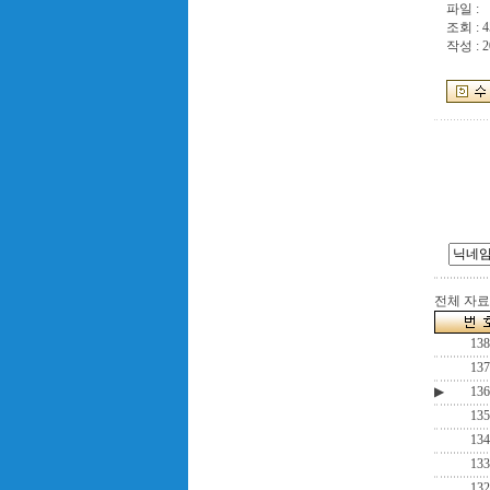
파일 :
조회 : 4
작성 : 2
전체 자료수
138
137
▶
136
135
134
133
132