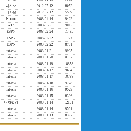
테사모
2012-07-12
8052
테사모
2012-07-12
5589
K-man
2008-04-14
9462
WTA
2008-03-21
9012
ESPN
2008-02-24
11435
ESPN
2008-02-22
11300
ESPN
2008-02-22
8731
infosia
2008-01-21
9995
infosia
2008-01-20
9107
infosia
2008-01-19
10878
infosia
2008-01-17
9694
infosia
2008-01-17
10738
infosia
2008-01-16
9228
infosia
2008-01-16
9529
infosia
2008-01-15
8336
내처럴김
2008-01-14
12151
infosia
2008-01-14
9501
infosia
2008-01-13
8377