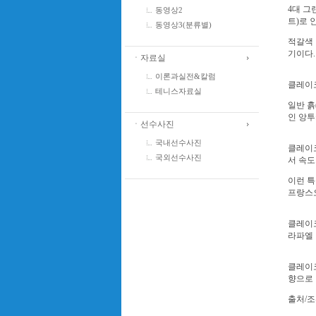
4대 그
동영상2
트)로 
동영상3(분류별)
적갈색 
기이다.
ㆍ자료실
이론과실전&칼럼
클레이코
테니스자료실
일반 흙
인 앙투카
ㆍ선수사진
국내선수사진
클레이코
국외선수사진
서 속도
이런 특
프랑스오
클레이코
라파엘 
클레이코
향으로 
출처/