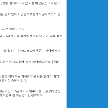
독특한 '클레이 코트'(습기를 머금은 점토로 된 코
흙을 병에 담아 기념품으로 판매하는데 최고의 인
~2㎜로 덮어 만든다.
도 1시간 만에 경기를 재개할 수 있다. 적색 점토
가 있다. 잔디나 하드 코트에선 공이 바닥에 튀면
하는 '테니스 황제' 로저 페더러(스위스·2위)는
픈 최다 우승 기록(9회)을 세운 '클레이 황제'
 유리한 측면이 있다.
달은 프랑스오픈 때마다 일부러 톱스핀(공에 순방
하기 어렵게 만드는 영리한 전략이다.