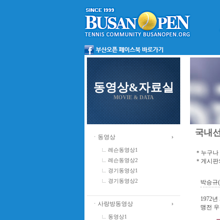
동영상&자료실
MOVIE & DATA
국내
ㆍ동영상
레슨동영상1
＊누구나 
＊게시판의
레슨동영상2
경기동영상1
경기동영상2
박승규
1972
ㆍ사랑방동영상
맹전 우
동영상1