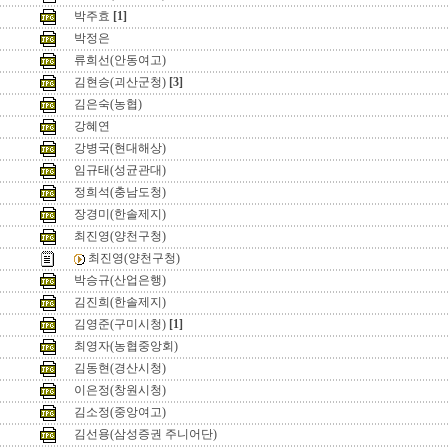
박주효
[1]
박정은
류희선(안동여고)
김현승(괴산군청)
[3]
김은숙(농협)
강혜연
강병국(현대해상)
임규태(성균관대)
정희석(충남도청)
장경미(한솔제지)
최진영(양천구청)
최진영(양천구청)
박승규(산업은행)
김진희(한솔제지)
김영준(구미시청)
[1]
최영자(농협중앙회)
김동현(경산시청)
이은정(창원시청)
김소정(중앙여고)
김선용(삼성증권 주니어단)