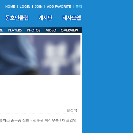
HOME
|
LOGIN
|
JOIN
|
ADD FAVORITE
|
쪽지
윤정석
포 2차퓨처스 준우승 전한국선수권 복식우승 1차 실업연