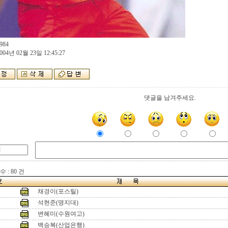
984
004년 02월 23일 12:45:27
댓글을 남겨주세요.
 : 80 건
채경이(포스틸)
석현준(명지대)
변혜미(수원여고)
백승복(산업은행)