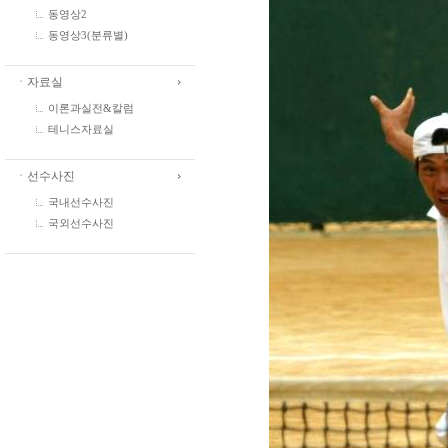
동영상2
동영상3(분류별)
ㆍ자료실
이론과실전&칼럼
테니스자료실
ㆍ선수사진
국내선수사진
국외선수사진