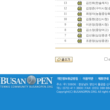
13
김진희(한솔제지)
12
김영준(구미시청)
11
최영자(농협중앙회
10
김동현(경산시청)
9
이은정(창원시청)
8
김소정(중앙여고)
7
김선용(삼성증권 
6
조윤정(삼성증권)