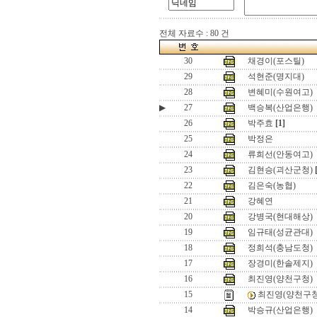
전체 자료수 : 80 건
30
채경이(포스틸)
29
석현준(명지대)
28
변혜미(수원여고)
▶
27
백승복(산업은행)
26
박주효
[1]
25
박정은
24
류희선(안동여고)
23
김현승(괴산군청)
22
김은숙(농협)
21
강혜연
20
강병국(현대해상)
19
임규태(성균관대)
18
정희석(충남도청)
17
장경미(한솔제지)
16
최진영(양천구청)
15
최진영(양천구청
14
박승규(산업은행)