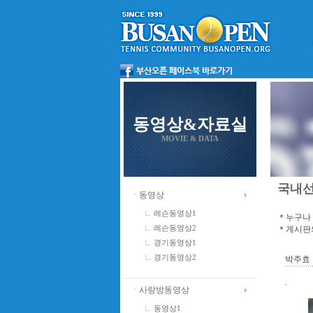
동영상&자료실
MOVIE & DATA
국내
ㆍ동영상
레슨동영상1
＊누구나 
＊게시판의
레슨동영상2
경기동영상1
경기동영상2
박주효
.
ㆍ사랑방동영상
동영상1