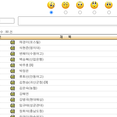
 : 80 건
채경이(포스틸)
석현준(명지대)
변혜미(수원여고)
백승복(산업은행)
박주효
[1]
박정은
류희선(안동여고)
김현승(괴산군청)
[3]
김은숙(농협)
강혜연
강병국(현대해상)
임규태(성균관대)
정희석(충남도청)
장경미(한솔제지)