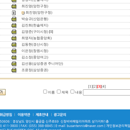
최진영(양천구청)
최진영(양천구청)
박승규(산업은행)
김진희(한솔제지)
김영준(구미시청)
[1]
최영자(농협중앙회)
김동현(경산시청)
이은정(창원시청)
김소정(중앙여고)
김선용(삼성증권 주니어단)
조윤정(삼성증권)
[1]
[2]
[3]
[4]
이름
제목
내용