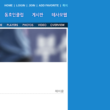
HOME
|
LOGIN
|
JOIN
|
ADD FAVORITE
|
쪽지
제이윤