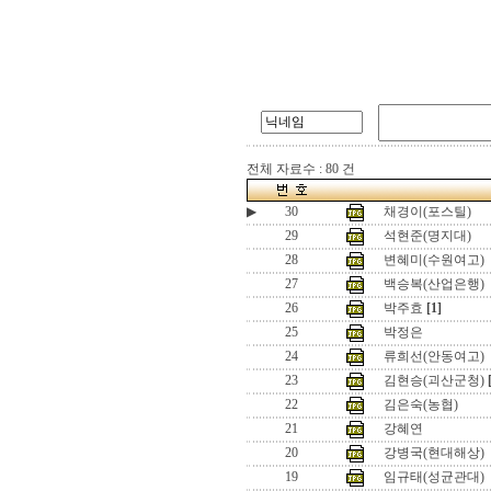
전체 자료수 : 80 건
▶
30
채경이(포스틸)
29
석현준(명지대)
28
변혜미(수원여고)
27
백승복(산업은행)
26
박주효
[1]
25
박정은
24
류희선(안동여고)
23
김현승(괴산군청)
22
김은숙(농협)
21
강혜연
20
강병국(현대해상)
19
임규태(성균관대)