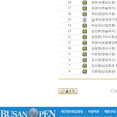
18
정희석(충남도청)
17
장경미(한솔제지)
16
최진영(양천구청)
15
최진영(양천구청
14
박승규(산업은행)
13
김진희(한솔제지)
12
김영준(구미시청)
11
최영자(농협중앙회
10
김동현(경산시청)
9
이은정(창원시청)
8
김소정(중앙여고)
7
김선용(삼성증권 
6
조윤정(삼성증권)