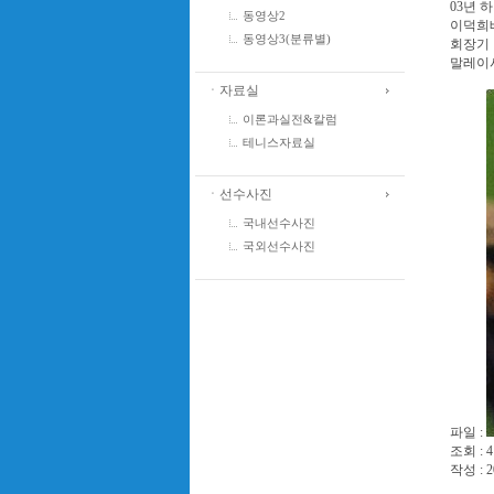
03년 
동영상2
이덕희
동영상3(분류별)
회장기 
말레이
ㆍ자료실
이론과실전&칼럼
테니스자료실
ㆍ선수사진
국내선수사진
국외선수사진
파일 :
조회 : 4
작성 : 2