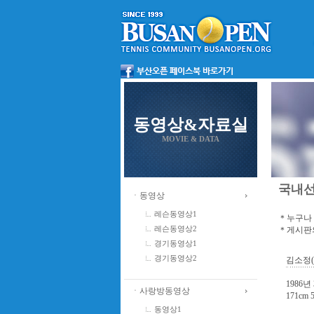
동영상&자료실
MOVIE & DATA
국내
ㆍ동영상
레슨동영상1
＊누구나 
＊게시판의
레슨동영상2
경기동영상1
경기동영상2
김소정
1986년
ㆍ사랑방동영상
171cm
동영상1