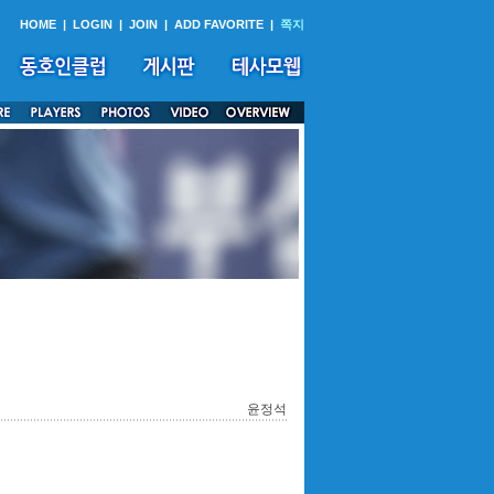
HOME
|
LOGIN
|
JOIN
|
ADD FAVORITE
|
쪽지
윤정석