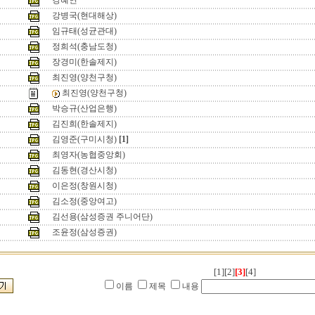
강혜연
강병국(현대해상)
임규태(성균관대)
정희석(충남도청)
장경미(한솔제지)
최진영(양천구청)
최진영(양천구청)
박승규(산업은행)
김진희(한솔제지)
김영준(구미시청)
[1]
최영자(농협중앙회)
김동현(경산시청)
이은정(창원시청)
김소정(중앙여고)
김선용(삼성증권 주니어단)
조윤정(삼성증권)
[1]
[2]
[3]
[4]
이름
제목
내용