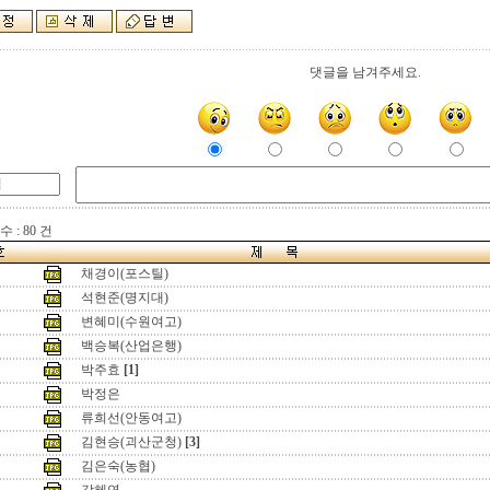
댓글을 남겨주세요.
 : 80 건
채경이(포스틸)
석현준(명지대)
변혜미(수원여고)
백승복(산업은행)
박주효
[1]
박정은
류희선(안동여고)
김현승(괴산군청)
[3]
김은숙(농협)