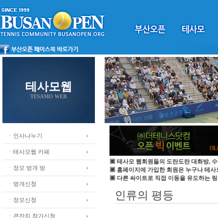
테사모웹
TESAMO WEB
ㆍ인사나누기
ㆍ테사모웹 카페
▣ 테사모 웹회원들의 도란도란 대화방, 수
ㆍ정모 벙개 방
▣ 홈페이지에 가입한 회원은 누구나 테
▣ 다른 싸이트로 직접 이동을 유도하는 링
ㆍ벙개신청
인류의 평등
ㆍ정모신청
ㆍ큰잔치 참가신청