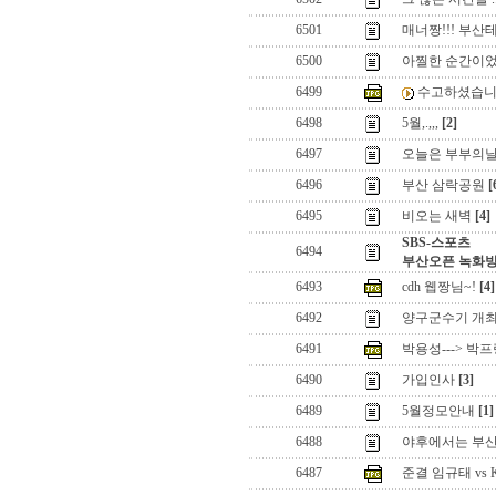
6501
매너짱!!! 부산
6500
아찔한 순간이었
6499
수고하셨습니다
6498
5월,.,,,
[2]
6497
오늘은 부부의
6496
부산 삼락공원
[
6495
비오는 새벽
[4]
SBS-스포츠
6494
부산오픈 녹화방
6493
cdh 웹짱님~!
[4]
6492
양구군수기 개최
6491
박용성---> 박
6490
가입인사
[3]
6489
5월정모안내
[1]
6488
야후에서는 부산
6487
준결 임규태 vs 