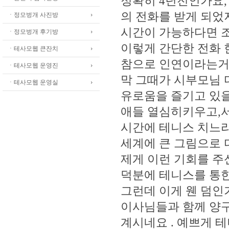
정확히 4년전인가요,
의 전화를 받게 되었
ㆍ정모벙개 사진방
시간이 가능하다면 조
ㆍ정모벙개 후기방
이렇게 간단한 전화 
ㆍ테사모웹 큰잔치
참으로 인연이라는거
ㆍ테사모웹 운영진
막 그때가 시부모님 
ㆍ테사모웹 운영실
유로움을 즐기고 있
애들 열심히키우고,서
시간에 테니스 치느라
세계에 큰 그림으로 
제게 이런 기회를 주
덕분에 테니스를 통한
그런데 이게 웬 덤인
이사님들과 함께 양구
계시네요 . 예쁘게 테