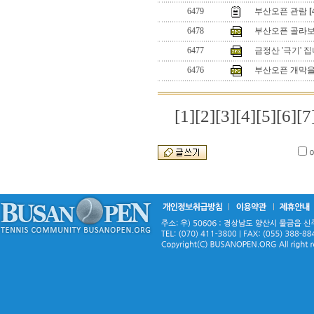
6479
부산오픈 관람
[
6478
부산오픈 골라보
6477
금정산 '극기' 
6476
부산오픈 개막을 
[1]
[2]
[3]
[4]
[5]
[6]
[7