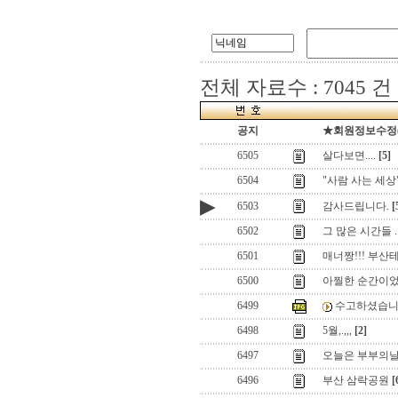
전체 자료수 : 7045 건
공지
★회원정보수정(로
6505
살다보면....
[5]
6504
"사람 사는 세상
▶
6503
감사드립니다.
[
6502
그 많은 시간들 ..
6501
매너짱!!! 부산
6500
아찔한 순간이었
6499
수고하셨습니다
6498
5월,.,,,
[2]
6497
오늘은 부부의
6496
부산 삼락공원
[