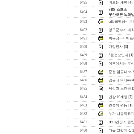
6495
비오는 새벽
[4]
SBS-스포츠
6494
부산오픈 녹화방
6493
cdh 웹짱님~!
[4]
6492
양구군수기 개최
6491
박용성---> 박
6490
가입인사
[3]
6489
5월정모안내
[1]
6488
야후에서는 부산
6487
준결 임규태 vs 
6486
임규태 vs Qure
6485
세상과 노란공
[
6484
건강 10계명
[7]
6483
인류의 평등
[1]
6482
누가 나올까요?
6481
★야간경기 관
6480
다들 그렇게 살