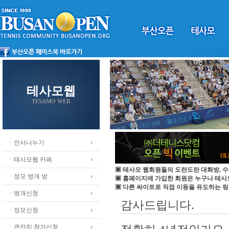
테사모웹
TESAMO WEB
ㆍ인사나누기
ㆍ테사모웹 카페
▣ 테사모 웹회원들의 도란도란 대화방, 수
ㆍ정모 벙개 방
▣ 홈페이지에 가입한 회원은 누구나 테
▣ 다른 싸이트로 직접 이동을 유도하는 링
ㆍ벙개신청
감사드립니다.
ㆍ정모신청
ㆍ큰잔치 참가신청