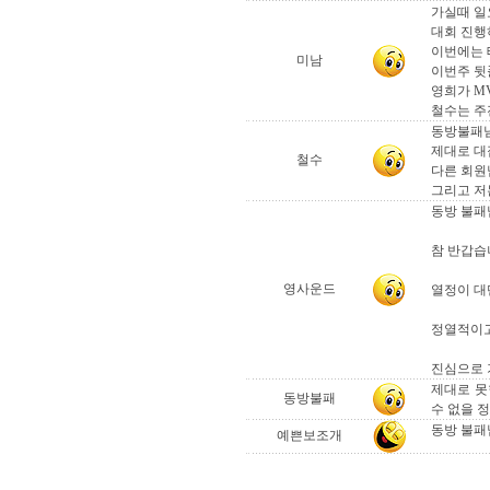
가실때 일
대회 진행
이번에는 테
미남
이번주 뒷
영희가 MV
철수는 주전
동방불패님
제대로 대
철수
다른 회원
그리고 저
동방 불패님
참 반갑습
영사운드
열정이 대단
정열적이고
진심으로 
제대로 못
동방불패
수 없을 
동방 불패
예쁜보조개