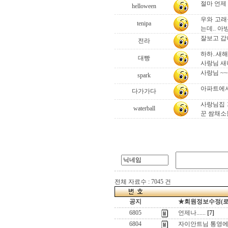
절마 언제 
helloween
우와 고래
tenipa
는데.. 아
잘보고 갑
전라
하하..새해
대빵
사랑님 새해
사랑님 ~~~
spark
아파트에서
다가가다
사랑님집 
waterball
꾼 쌈채소
전체 자료수 : 7045 건
공지
★회원정보수정(로그인
6805
언제나......
[7]
6804
자이안트님 통영에