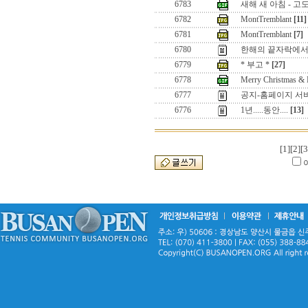
6783
새해 새 아침 - 고
6782
MontTremblant
[11]
6781
MontTremblant
[7]
6780
한해의 끝자락에서
6779
* 부고 *
[27]
6778
Merry Christmas &
6777
공지-홈페이지 서
6776
1년.....동안....
[13]
[1]
[2]
[3