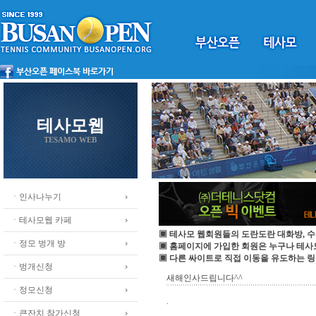
테사모웹
TESAMO WEB
ㆍ인사나누기
ㆍ테사모웹 카페
▣ 테사모 웹회원들의 도란도란 대화방, 수
ㆍ정모 벙개 방
▣ 홈페이지에 가입한 회원은 누구나 테
▣ 다른 싸이트로 직접 이동을 유도하는 링
ㆍ벙개신청
새해인사드립니다^^
ㆍ정모신청
.
ㆍ큰잔치 참가신청