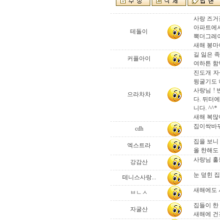
사랑 즈거집
아파트에서
테돌이
뽁더그레이
새해 봉마
길 잃은 족
커플아이
여하튼 함
진도개 자
뒹굴기도 
사랑님 !
으라차차
다. 뒤터
니다. ^^*
새해 복많
집이싹바
cdh
집을 보니
엑스트라
올 한해도
사랑님 훌
강감산
눈 덮힌 
테니스사랑...
새해에도 
ㅂㄴㅅ
집들이 한 
자굴산
새해에 건