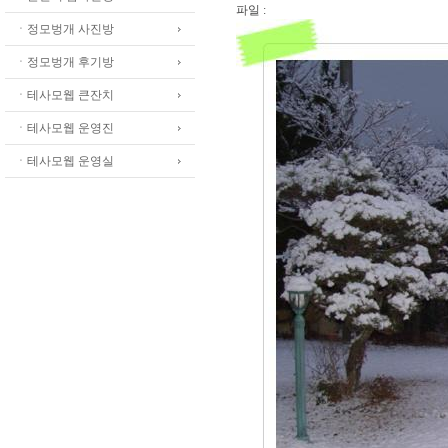
파일 :
ㆍ정모벙개 사진방
ㆍ정모벙개 후기방
ㆍ테사모웹 큰잔치
ㆍ테사모웹 운영진
ㆍ테사모웹 운영실