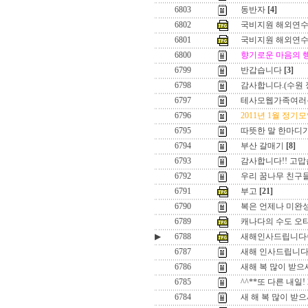
6803
동반자
[4]
6802
국비지원 해외연수취업(
6801
국비지원 해외연수
6800
향기로운 마음의 
6799
반갑습니다
[3]
6798
감사합니다.(수원 
6797
테사모웹가족여러분!
6796
2011년 1월 정기
6795
따뜻한 말 한마디가
6794
부산 갈매기
[8]
6793
감사합니다!! 고
6792
우리 꿈나무 친구
6791
부고
[21]
6790
복은 언제나 미완성 
6789
캐나다의 수도 오타
▶
6788
새해인사드립니다^
6787
새해 인사드립니다
6786
새해 복 많이 받으
6785
^^**또 다른 내일!
6784
새 해 복 많이 받