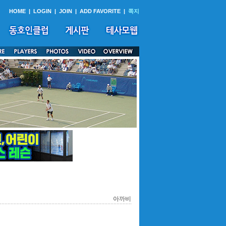
HOME
|
LOGIN
|
JOIN
|
ADD FAVORITE
|
쪽지
아까비