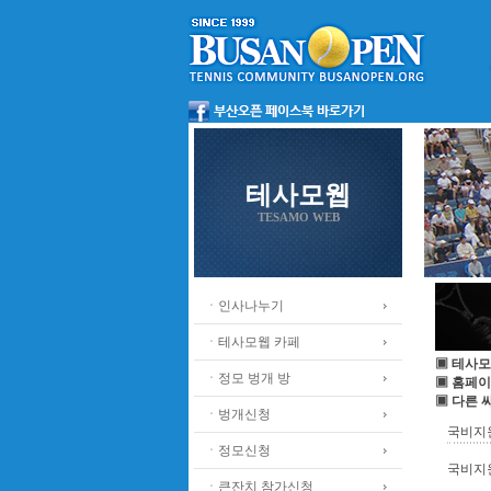
테사모웹
TESAMO WEB
ㆍ인사나누기
ㆍ테사모웹 카페
▣ 테사모
ㆍ정모 벙개 방
▣ 홈페이
▣ 다른 
ㆍ벙개신청
국비지원 
ㆍ정모신청
국비지원 
ㆍ큰잔치 참가신청