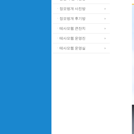
ㆍ정모벙개 사진방
ㆍ정모벙개 후기방
ㆍ테사모웹 큰잔치
ㆍ테사모웹 운영진
ㆍ테사모웹 운영실