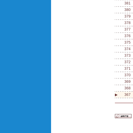
381
380
379
378
377
376
375
374
373
372
371
370
369
368
▶
367