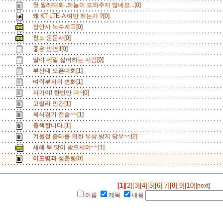
첫 월례대회..하늘이 도와주지 않네요...[0]
왜 KT LTE-A 여만 하는가 ?[0]
장안사 녹수계곡[0]
청도 운문사[0]
좋은 인연!![0]
말이 제일 싫어하는 사람[0]
부산대 오픈대회[1]
벼락부자의 변화[1]
자기야! 한번만 더~[0]
고릴라 인간[1]
복식경기 전술~~[1]
출첵합니다.[1]
겨울철 즐테를 위한 부상 방지 당부~~[2]
새해 복 많이 받으세여~~[1]
이도령과 성춘향[0]
[1]
[2]
[3]
[4]
[5]
[6]
[7]
[8]
[9]
[10]
[next]
이름
제목
내용