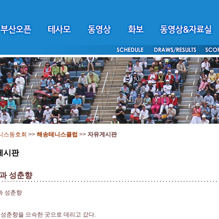
니스동호회
>>
해송테니스클럽
>>
자유게시판
게시판
과 성춘향
과 성춘향
성춘향을 으슥한 곳으로 데리고 갔다.