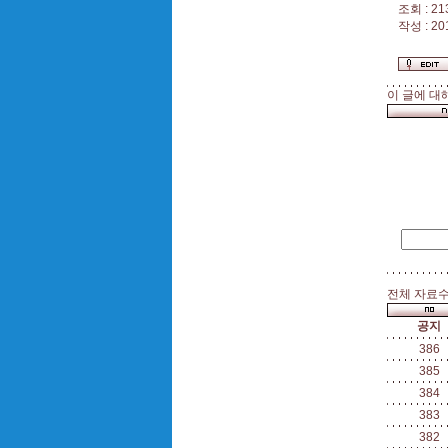
조회 : 21
작성 : 20
이 글에 대
전체 자료수 
공지
386
385
384
383
382