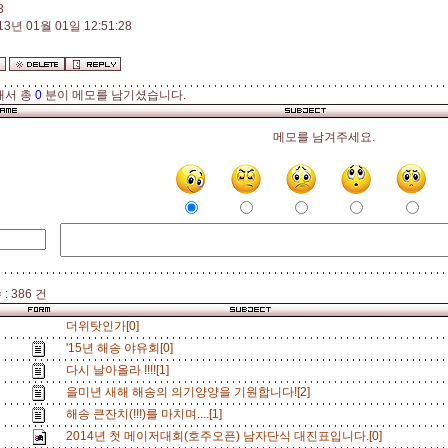
3
13년 01월 01일 12:51:28
해서 총
0
분이 메모를 남기셨습니다.
메모를 남겨주세요.
: 386 건
더위탓인가[0]
'15년 해송 야유회[0]
다시 날아올라 !!!![1]
을미년 새해 해송의 의기양양을 기원합니다![2]
해송 큰잔치(!!!)를 마치며....[1]
2014년 첫 메이저대회(호주오픈) 남자단식 대진표입니다.[0]