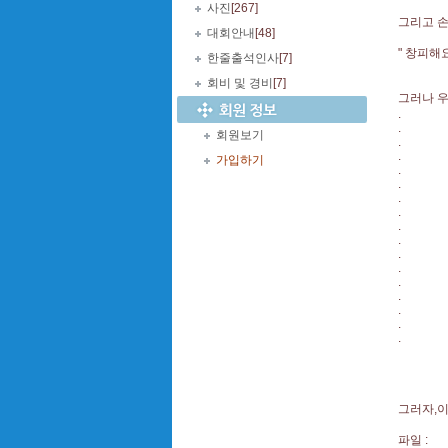
사진
[267]
그리고 손
대회안내
[48]
" 창피해
한줄출석인사
[7]
회비 및 경비
[7]
그러나 우
.
.
회원보기
.
.
가입하기
.
.
.
.
.
.
.
.
.
.
.
.
.
그러자,이
파일 :