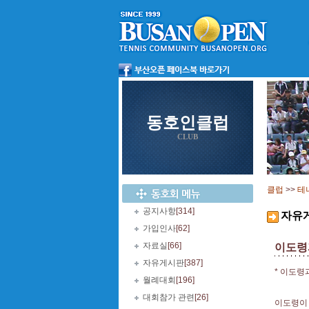
동호인클럽
CLUB
클럽
>>
테
공지사항
[314]
자유
가입인사
[62]
자료실
[66]
이도령
자유게시판
[387]
* 이도령
월례대회
[196]
대회참가 관련
[26]
이도령이 