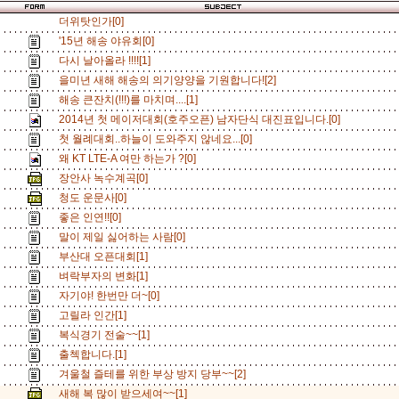
더위탓인가[0]
'15년 해송 야유회[0]
다시 날아올라 !!!![1]
을미년 새해 해송의 의기양양을 기원합니다![2]
해송 큰잔치(!!!)를 마치며....[1]
2014년 첫 메이저대회(호주오픈) 남자단식 대진표입니다.[0]
첫 월례대회..하늘이 도와주지 않네요...[0]
왜 KT LTE-A 여만 하는가 ?[0]
장안사 녹수계곡[0]
청도 운문사[0]
좋은 인연!![0]
말이 제일 싫어하는 사람[0]
부산대 오픈대회[1]
벼락부자의 변화[1]
자기야! 한번만 더~[0]
고릴라 인간[1]
복식경기 전술~~[1]
출첵합니다.[1]
겨울철 즐테를 위한 부상 방지 당부~~[2]
새해 복 많이 받으세여~~[1]