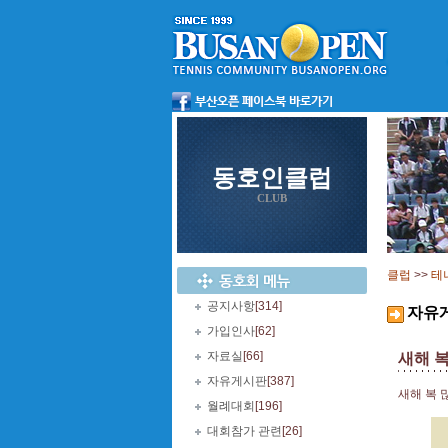
동호인클럽
CLUB
클럽
>>
테
공지사항
[314]
자유
가입인사
[62]
자료실
[66]
새해 복
자유게시판
[387]
새해 복 
월례대회
[196]
대회참가 관련
[26]