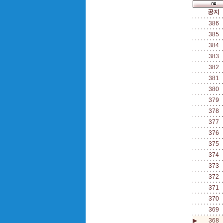
공지
386
385
384
383
382
381
380
379
378
377
376
375
374
373
372
371
370
369
▶
368