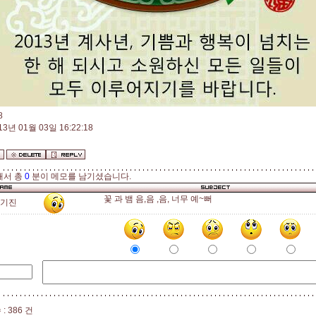
8
13년 01월 03일 16:22:18
해서 총
0
분이 메모를 남기셨습니다.
꽃 과 뱀 음,음 ,음, 너무 예~뻐
기진
: 386 건