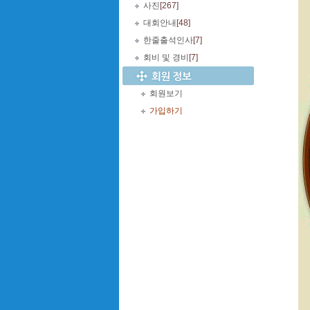
사진
[267]
대회안내
[48]
한줄출석인사
[7]
회비 및 경비
[7]
회원보기
가입하기