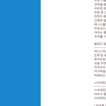
또한 겨
근육을 발
이러한 운
운동 중 
천천히 회
근육에 염
테니스를 
무엇보다도
대개는 통
주의를 기
팔꿈치 등
------------
테니스에서
손목 및 
준비운동 
관절 주변
지속적으
지지력을 
애용하는
스트레칭은
------------
스트레칭
따라서 몸
스트레칭을
- 자극을