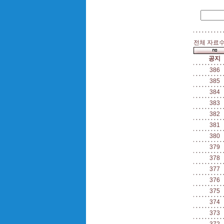
전체 자료수 
공지
386
385
384
383
382
381
380
379
378
377
376
375
374
373