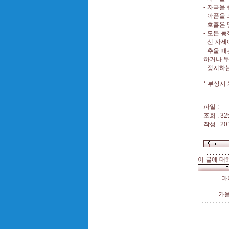
- 자극을
- 아픔을
- 호흡은
- 모든 
- 선 자
- 추울 
하거나 두
- 정지하
* 부상시
파일 :
조회 : 32
작성 : 20
이 글에 대
마
가을