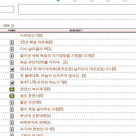
: 386 건
더위탓인가[0]
'15년 해송 야유회[0]
다시 날아올라 !!!![1]
을미년 새해 해송의 의기양양을 기원합니다![2]
해송 큰잔치(!!!)를 마치며....[1]
2014년 첫 메이저대회(호주오픈) 남자단식 대진표입니다.[0]
첫 월례대회..하늘이 도와주지 않네요...[0]
왜 KT LTE-A 여만 하는가 ?[0]
장안사 녹수계곡[0]
청도 운문사[0]
좋은 인연!![0]
말이 제일 싫어하는 사람[0]
부산대 오픈대회[1]
벼락부자의 변화[1]
자기야! 한번만 더~[0]
고릴라 인간[1]