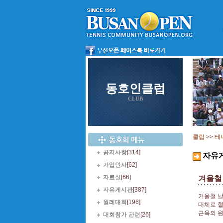
동호인클럽
CLUB
클럽
>>
테
공지사항
[314]
자유
가입인사
[62]
자료실
[66]
겨울철 
자유게시판
[387]
겨울철 날
월례대회
[196]
대체로 혈
근육의 원
대회참가 관련
[26]