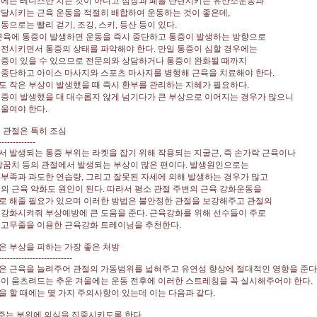
울에는 테니스만 치는 것이 아니고 심장과 폐를 단련시키는 유산소운동과
달시키는 근육 운동을 적절히 배합하여 운동하는 것이 좋은데,
동으로는 빨리 걷기, 조깅, 스키, 등산 등이 있다.
근육에 통증이 발생하면 운동을 즉시 중단하고 통증이 발생하는 방향으로
전시키면서 통증의 상태를 파악해야 한다. 만일 통증이 심할 경우에는
증이 있을 수 있으므로 전문의와 상담하거나 통증이 완화될 때까지
중단하고 아이스 마사지와 스포츠 마사지를 병행해 근육을 치료해야 한다.
 작은 부상이 발생했을 때 즉시 환부를 관리하는 지혜가 필요하다.
증이 발생했을 대 대수롭지 않게 넘기다가 큰 부상으로 이어지는 경우가 많으니
울여야 한다.
 관절은 특히 조심
-------------
 발생되는 통증 부위는 라켓을 잡기 위해 작용되는 지굴근, 즉 손가락 근육이나
팔꿈치 등의 관절에서 발생되는 부상이 많은 편이다. 발생원인으로는
부족과 과도한 연습량, 그리고 잘못된 자세에 의해 발생하는 경우가 많고
의 근육 약화도 원인이 된다. 따라서 평소 관절 주변의 근육 강화운동을
로 해줄 필요가 있으며 이러한 방법은 불안정한 관절을 보강해주고 관절의
강화시켜줘 부상예방에 큰 도움을 준다. 근육강화를 위해 선수들이 주로
 고무줄을 이용한 근육강화 트레이닝을 추천한다.
 부상을 피하는 가장 좋은 처방
--------------------------
은 근육을 늘려주어 관절의 가동범위를 넓혀주고 유연성 향상에 절대적인 영향을 준다
이 움츠려드는 추운 겨울에는 운동 전후에 이러한 스트레칭을 꼭 실시해주어야 한다.
 할 때에는 몇 가지 주의사항이 있는데 이는 다음과 같다.
 주는 부위에 의식을 집중시키도록 한다.