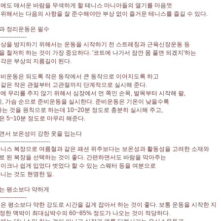
에도 매서운 바람을 무색하게 할 테니스 마니아들의 열기를 마음껏
위해서는 다음의 사항을 잘 준수해야만 부상 없이 즐거운 테니스를 즐길 수 있다.
과 정리운동은 필수
--------------
부상을 방지하기 위해서는 운동을 시작하기 전 스트레칭과 근육신장운동 등
 철저히 하는 것이 가장 중요하다. '코트에 나가서 잠깐 몸 풀면 되겠지'하는
각은 부상의 지름길이 된다.
준비운동은 되도록 작은 동작에서 큰 동작으로 이어지도록 하고
같은 작은 관절부터 고관절까지 단계적으로 실시해 준다.
에 무리를 주지 않기 위해서 심장에서 먼 쪽인 손목, 발목부터 시작해 팔,
리, 가슴 순으로 준비운동을 실시한다. 준비운동은 기온이 낮을수록
하는 것을 원칙으로 하는데 10~20분 정도로 충분히 실시해 주고,
 5~10분 정도로 마무리 해준다.
면서 보온성이 강한 옷을 입는다
--------------------------
테니스 복장으로 여름철과 같은 패션 위주보다는 보온성과 활동성을 고려한 소재와
 된 복장을 선택하는 것이 좋다. 간편하면서도 바람을 막아주는
이크나 쉽게 입었다 벗었다 할 수 있는 스웨터 등을 여분으로
니는 것도 현명한 일.
는 평소보다 약하게
--------------
은 평소보다 약한 강도로 시간을 길게 잡아서 하는 것이 좋다. 보통 운동을 시작한 지
측정한 맥박이 최대심박수의 60~85% 정도가 나오는 것이 적당하다.