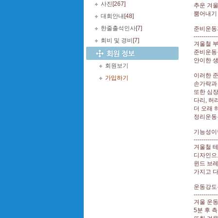
사진
[267]
추운 겨울
뿜어내기 
대회안내
[48]
한줄출석인사
[7]
준비운동
------------
회비 및 경비
[7]
겨울철 
준비운동을
안이한 생
회원보기
이러한 
가입하기
손가락과 
또한 심장
다리, 허
더 오래 
정리운동은
기능성이
------------
겨울철 
디자인으로
윈드 브레
가지고 다
운동강도
------------
겨울 운동
5분 후 