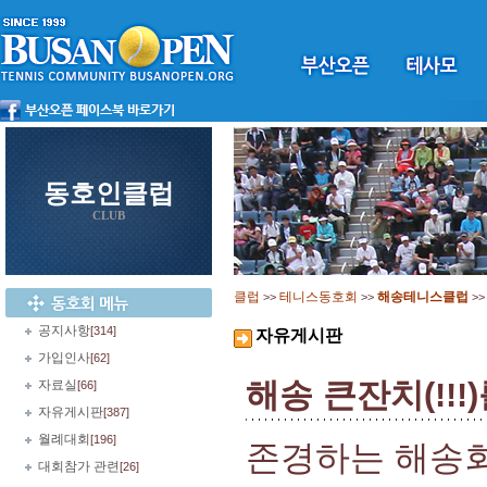
동호인클럽
CLUB
클럽
테니스동호회
해송테니스클럽
>>
>>
>
공지사항
[314]
자유게시판
가입인사
[62]
해송 큰잔치(!!!)
자료실
[66]
자유게시판
[387]
월례대회
[196]
존경하는 해송회
대회참가 관련
[26]