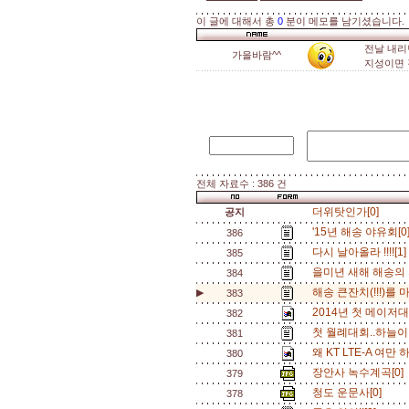
이 글에 대해서 총
0
분이 메모를 남기셨습니다.
전날 내리
가을바람^^
지성이면 
전체 자료수 : 386 건
더위탓인가[0]
공지
'15년 해송 야유회[0
386
다시 날아올라 !!!![1
385
을미년 새해 해송의 
384
해송 큰잔치(!!!)를 마치
▶
383
2014년 첫 메이저
382
첫 월례대회..하늘이 
381
왜 KT LTE-A 여만 
380
장안사 녹수계곡[0]
379
청도 운문사[0]
378