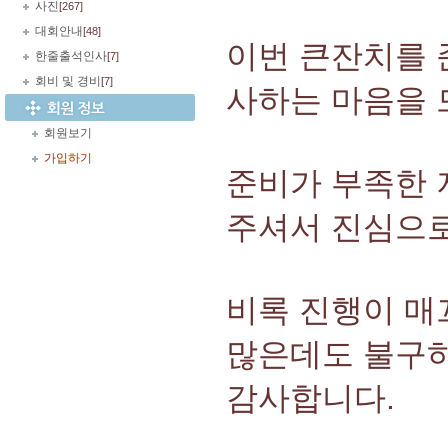
사진
[267]
대회안내
[48]
이번 큰잔치를 
한줄출석인사
[7]
회비 및 경비
[7]
사하는 마음을 
회원보기
가입하기
준비가 부족한 
주셔서 진심으
비록 진행이 매
많은데도 불구하
감사합니다.