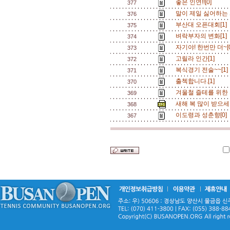
좋은 인연!![0]
377
말이 제일 싫어하는 
376
부산대 오픈대회[1]
375
벼락부자의 변화[1]
374
자기야! 한번만 더~[
373
고릴라 인간[1]
372
복식경기 전술~~[1
371
출첵합니다.[1]
370
겨울철 즐테를 위한 
369
새해 복 많이 받으세여
368
이도령과 성춘향[0]
367