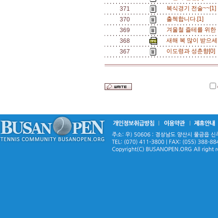
복식경기 전술~~[1
371
출첵합니다.[1]
370
겨울철 즐테를 위한 
369
새해 복 많이 받으세여
368
이도령과 성춘향[0]
367