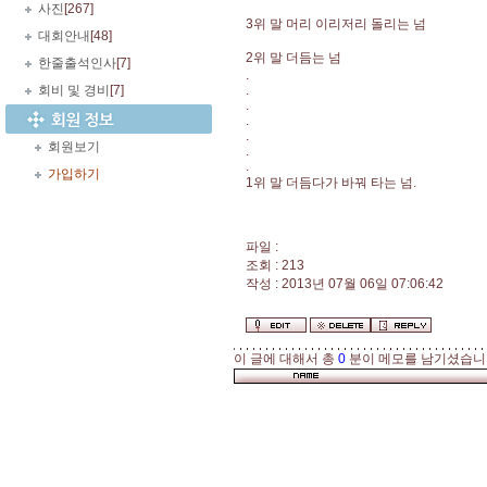
사진
[267]
3위 말 머리 이리저리 돌리는 넘
대회안내
[48]
2위 말 더듬는 넘
한줄출석인사
[7]
.
회비 및 경비
[7]
.
.
.
.
회원보기
.
.
가입하기
1위 말 더듬다가 바꿔 타는 넘.
파일 :
조회 : 213
작성 : 2013년 07월 06일 07:06:42
이 글에 대해서 총
0
분이 메모를 남기셨습니