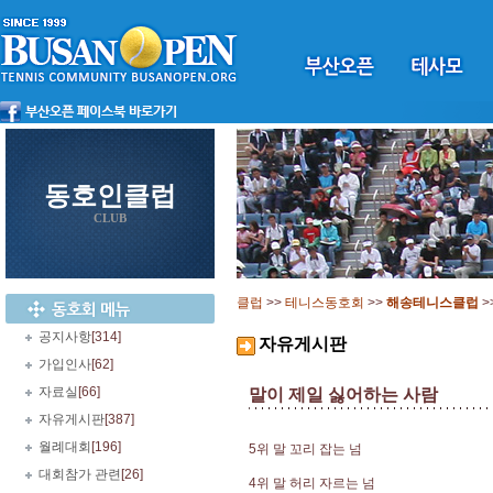
동호인클럽
CLUB
클럽
>>
테니스동호회
>>
해송테니스클럽
>
공지사항
[314]
자유게시판
가입인사
[62]
자료실
[66]
말이 제일 싫어하는 사람
자유게시판
[387]
월례대회
[196]
5위 말 꼬리 잡는 넘
대회참가 관련
[26]
4위 말 허리 자르는 넘