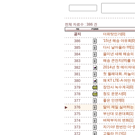
전체 자료수 : 386 건
공지
더위탓인가[0]
'15년 해송 야유회[0
386
다시 날아올라 !!!![1
385
을미년 새해 해송의 
384
해송 큰잔치(!!!)를 마치
383
2014년 첫 메이저
382
첫 월례대회..하늘이 
381
왜 KT LTE-A 여만 
380
장안사 녹수계곡[0]
379
청도 운문사[0]
378
좋은 인연!![0]
377
말이 제일 싫어하는 
▶
376
부산대 오픈대회[1]
375
벼락부자의 변화[1]
374
자기야! 한번만 더~[
373
고릴라 인간[1]
372