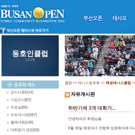
동호인클럽
CLUB
클럽
>>
테니스동호회
>>
해송테니스클럽
>
공지사항
[314]
자유게시판
가입인사
[62]
자료실
[66]
하반기에 3개 대회가...
자유게시판
[387]
안녕하세요 회원님들
월례대회
[196]
8월 30일 해운대구 연합회 임원회의에 다
대회참가 관련
[26]