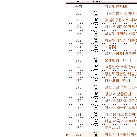
공지
더위탓인가[0]
테니스를 사랑하여 
186
(해송) (해)자로 시작.
185
내일은 비가올까 말까(
184
끝말잇기 메뉴 개설
183
파일읽기 안되시는 분
182
조용[3]
181
공지사항 61번 확인
180
오랜만입니다[3]
179
교통방송 녹화 참여 
178
정말멋진클럽 해송[
177
감사드립니다.[1]
176
진심으로 축하드립니
175
정말 기분좋은날......
174
최선을 다하여 즐기자
173
여기는 조용한 크럽인강
172
해송 은배조 탄생에
171
해송 더욱 기대되네요.
170
우우....[0]
169
하반기에 3개 대회가..
▶
168