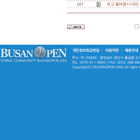
웃고 즐테합시다[1]
167