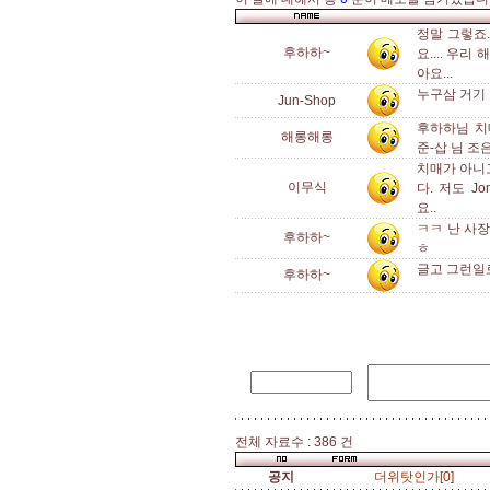
정말 그렇죠
후하하~
요.... 우
아요...
누구삼 거기
Jun-Shop
후하하님 치
해롱해롱
준-삽 님 
치매가 아니고
이무식
다. 저도 J
요..
ㅋㅋ 난 사장
후하하~
ㅎ
글고 그런일로
후하하~
전체 자료수 : 386 건
공지
더위탓인가[0]