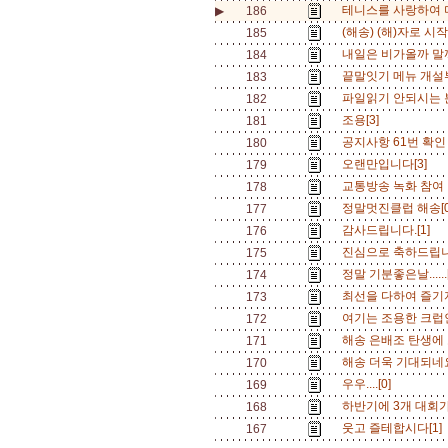
테니스를 사랑하여 
▶
186
(해송) (해)자로 시작.
185
내일은 비가올까 말까(
184
끝말잇기 메뉴 개설
183
파일읽기 안되시는 분
182
조용[3]
181
공지사항 61번 확인
180
오랜만입니다[3]
179
교통방송 녹화 참여 
178
정말멋진클럽 해송[
177
감사드립니다.[1]
176
진심으로 축하드립니
175
정말 기분좋은날......
174
최선을 다하여 즐기자
173
여기는 조용한 크럽인강
172
해송 은배조 탄생에
171
해송 더욱 기대되네요.
170
우우....[0]
169
하반기에 3개 대회가..
168
웃고 즐테합시다[1]
167