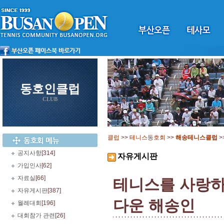
동호인클럽
CLUB
클럽
>>
테니스동호회
>>
해송테니스클럽
>
공지사항
[314]
자유게시판
가입인사
[62]
자료실
[66]
테니스를 사랑하
자유게시판
[387]
다운 해송인
월례대회
[196]
대회참가 관련
[26]