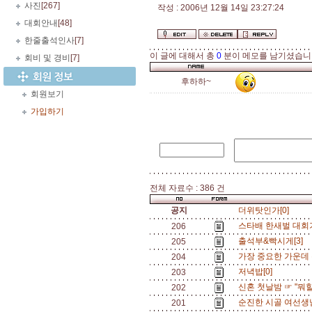
사진
[267]
작성 : 2006년 12월 14일 23:27:24
대회안내
[48]
한줄출석인사
[7]
이 글에 대해서 총
0
분이 메모를 남기셨습니
회비 및 경비
[7]
후하하~
회원보기
가입하기
전체 자료수 : 386 건
공지
더위탓인가[0]
스타배 한새벌 대회가
206
출석부&빡시게[3]
205
가장 중요한 가운데 손
204
저녁밥[0]
203
신혼 첫날밤 ☞ "뭐할
202
순진한 시골 여선생님
201