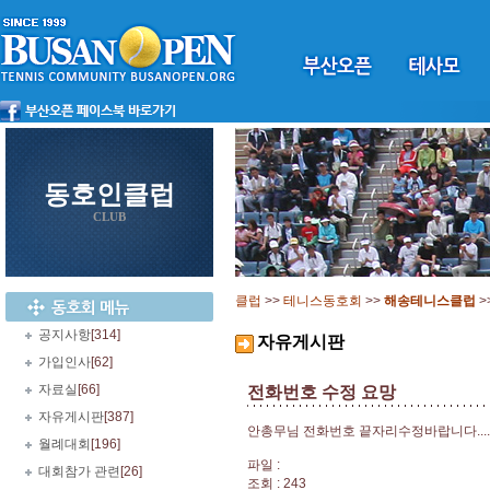
동호인클럽
CLUB
클럽
>>
테니스동호회
>>
해송테니스클럽
>
공지사항
[314]
자유게시판
가입인사
[62]
자료실
[66]
전화번호 수정 요망
자유게시판
[387]
안총무님 전화번호 끝자리수정바랍니다.......0
월례대회
[196]
파일 :
대회참가 관련
[26]
조회 : 243