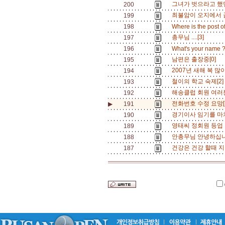
그녀가 벗으라고 했당!!!
200
최불암이 오지에서 
199
198
Where is the post o
총무님 ....[3]
197
196
What's your name 
남편은 출장중[0]
195
2007년 새해 복 많이
194
철이의 학교 숙제[2
193
해송클럽 회원 여러
192
전화번호 수정 요망[
▶
191
경기이사 임기를 마
190
영태씨 정회원 등업 
189
안총무님 안녕하십니
188
건강은 건강 할때 지키
187