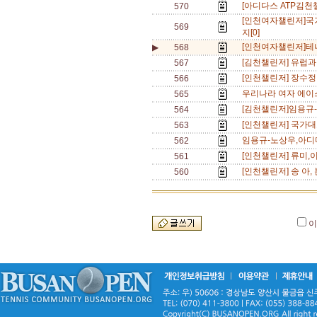
[아디다스 ATP김천
570
[인천여자챌린저]국
569
지[0]
[인천여자챌린저]테니
▶
568
[김천챌린저] 유럽과
567
[인천챌린저] 장수정
566
우리나라 여자 에이스
565
[김천챌린저]임용규-
564
[인천챌린저] 국가대표
563
임용규-노상우,아디다
562
[인천챌린저] 류미,
561
[인천챌린저] 송 아
560