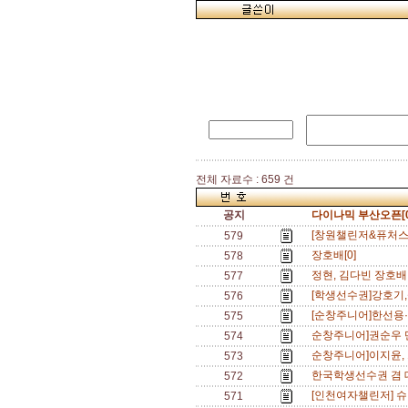
전체 자료수 : 659 건
공지
다이나믹 부산오픈[0
[창원챌린저&퓨처스]
579
장호배[0]
578
정현, 김다빈 장호배
577
[학생선수권]강호기,
576
[순창주니어]한선용·임
575
순창주니어]권순우 단
574
순창주니어]이지윤, 
573
한국학생선수권 겸 
572
[인천여자챌린저] 슈
571