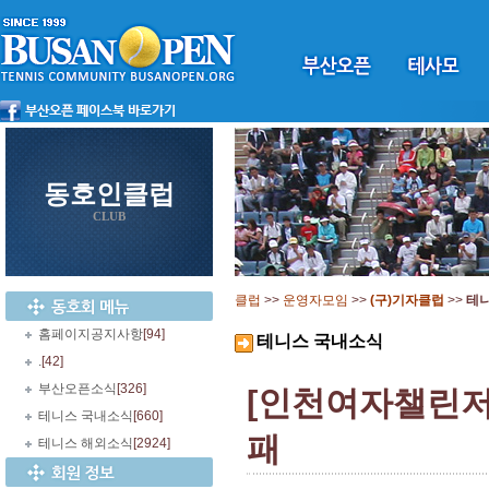
동호인클럽
CLUB
클럽
>>
운영자모임
>>
(구)기자클럽
>>
테
홈페이지공지사항
[94]
테니스 국내소식
.
[42]
부산오픈소식
[326]
[인천여자챌린저
테니스 국내소식
[660]
패
테니스 해외소식
[2924]