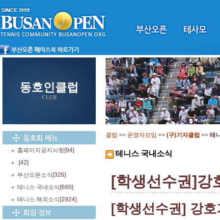
동호인클럽
CLUB
클럽
>>
운영자모임
>>
(구)기자클럽
>>
테
홈페이지공지사항
[94]
테니스 국내소식
.
[42]
부산오픈소식
[326]
[학생선수권]강
테니스 국내소식
[660]
테니스 해외소식
[2924]
[학생선수권] 강호