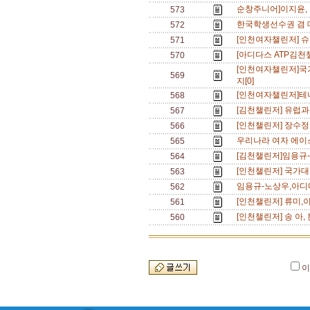
순창주니어]이지윤, 
573
한국학생선수권 겸 
572
[인천여자챌린저] 슈
571
[아디다스 ATP김천
570
[인천여자챌린저]국
569
지[0]
[인천여자챌린저]테니
568
[김천챌린저] 유럽과
567
[인천챌린저] 장수정
566
우리나라 여자 에이스
565
[김천챌린저]임용규-
564
[인천챌린저] 국가대표
563
임용규-노상우,아디다
562
[인천챌린저] 류미,
561
[인천챌린저] 송 아
560