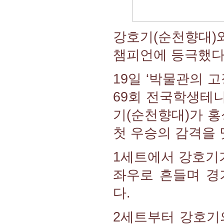
강호기(순천향대)
챔피언에 등극했다
19일 ‘박물관의 
69회 전국학생테
기(순천향대)가 홍
첫 우승의 감격을 
1세트에서 강호기
좌우로 흔들며 경
다.
2세트부터 강호기