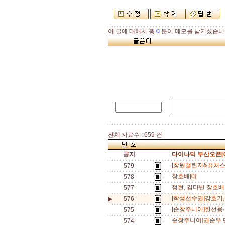
이 글에 대해서 총
0
분이 메모를 남기셨습니
전체 자료수 : 659 건
공지
다이나믹 부산오픈[0
[창원챌린저&퓨처스]
579
장호배[0]
578
정현, 김다빈 장호배
577
[학생선수권]강호기,
▶
576
[순창주니어]한선용·임
575
순창주니어]권순우 단
574