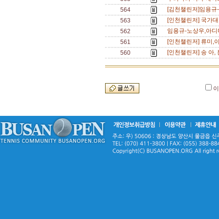
[김천챌린저]임용규-
564
[인천챌린저] 국가대표
563
임용규-노상우,아디다
562
[인천챌린저] 류미,
561
[인천챌린저] 송 아
560