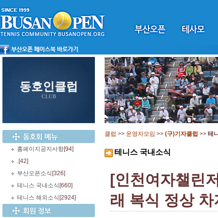
동호인클럽
CLUB
클럽
>>
운영자모임
>>
(구)기자클럽
>>
테
홈페이지공지사항
[94]
테니스 국내소식
.
[42]
부산오픈소식
[326]
[인천여자챌린저
테니스 국내소식
[660]
래 복식 정상 차
테니스 해외소식
[2924]