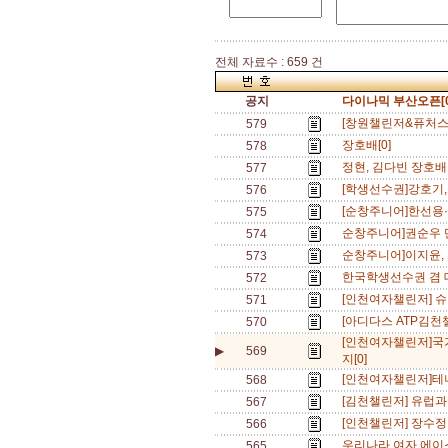
전체 자료수 : 659 건
공지
다이나믹 부산오픈[0
[창원챌린저&퓨처스]
579
장호배[0]
578
정현, 김다빈 장호배
577
[학생선수권]강호기,
576
[순창주니어]한선용·임
575
순창주니어]권순우 단
574
순창주니어]이지윤, 
573
한국학생선수권 겸 
572
[인천여자챌린저] 슈
571
[아디다스 ATP김천
570
[인천여자챌린저]국
▶
569
지[0]
[인천여자챌린저]테니
568
[김천챌린저] 유럽과
567
[인천챌린저] 장수정
566
우리나라 여자 에이스
565