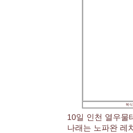
복식
10일 인천 열우물
나래는 노파완 레치와