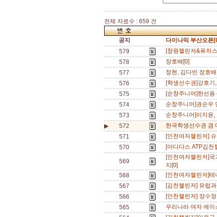
전체 자료수 : 659 건
공지
다이나믹 부산오픈[0
[창원챌린저&퓨처스]
579
장호배[0]
578
정현, 김다빈 장호배
577
[학생선수권]강호기,
576
[순창주니어]한선용·임
575
순창주니어]권순우 단
574
순창주니어]이지윤, 
573
한국학생선수권 겸 대
▶
572
[인천여자챌린저] 슈
571
[아디다스 ATP김천
570
[인천여자챌린저]국
569
지[0]
[인천여자챌린저]테니
568
[김천챌린저] 유럽과
567
[인천챌린저] 장수정
566
우리나라 여자 에이스
565