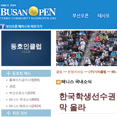
동호인클럽
CLUB
클럽
>>
운영자모임
>>
(구)기자클럽
>>
테
홈페이지공지사항
[94]
테니스 국내소식
.
[42]
부산오픈소식
[326]
한국학생선수권 
테니스 국내소식
[660]
막 올라
테니스 해외소식
[2924]