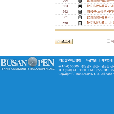
[김천챌린저]임용규-
564
[인천챌린저] 국가대표
563
임용규-노상우,아디다
562
[인천챌린저] 류미,
561
[인천챌린저] 송 아
560