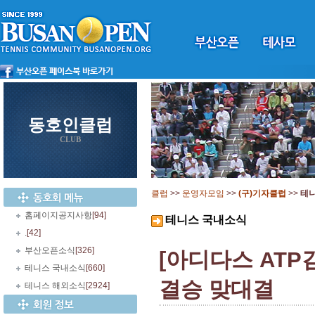
동호인클럽
CLUB
클럽
>>
운영자모임
>>
(구)기자클럽
>>
테
홈페이지공지사항
[94]
테니스 국내소식
.
[42]
부산오픈소식
[326]
[아디다스 ATP
테니스 국내소식
[660]
결승 맞대결
테니스 해외소식
[2924]