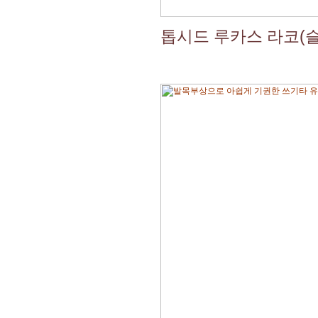
톱시드 루카스 라코(슬