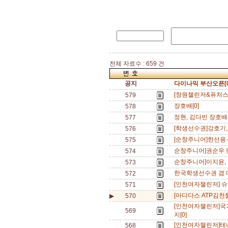
전체 자료수 : 659 건
공지
다이나믹 부산오픈[0
[창원챌린저&퓨처스]
579
장호배[0]
578
정현, 김다빈 장호배
577
[학생선수권]강호기,
576
[순창주니어]한선용·임
575
순창주니어]권순우 단
574
순창주니어]이지윤, 
573
한국학생선수권 겸 
572
[인천여자챌린저] 슈
571
[아디다스 ATP김천
▶
570
[인천여자챌린저]국
569
지[0]
[인천여자챌린저]테니
568