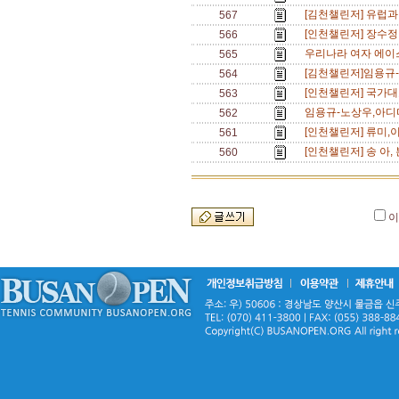
[김천챌린저] 유럽과
567
[인천챌린저] 장수정
566
우리나라 여자 에이스
565
[김천챌린저]임용규-
564
[인천챌린저] 국가대표
563
임용규-노상우,아디다
562
[인천챌린저] 류미,
561
[인천챌린저] 송 아
560