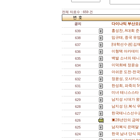
전체 자료수 : 659 건
다이나믹 부산오픈
공지
홍성찬, A대회 준
639
임규태, 중국 유망
638
[대학선수권] 김
637
이형택 아카데미 
636
백발 소녀의 테니
635
이덕희배 정윤승 
634
아쉬운 도전-전국
633
정윤성, 오사카시장
632
한성희, 파죽의 5
631
미녀 테니스스타 
630
남지성 시대가 왔
629
남지성 단,복식 
628
한국테니스선수권
627
▣28년만의 금메
626
남자복식 은메달 
625
한국 남녀 단식 와
624