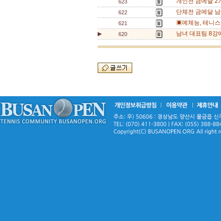
개인전 금메달 2
623
단체전 금메달 남
622
▣예체능, 테니스
621
남녀 대표팀 8강
▶
620