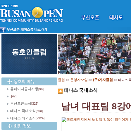
동호인클럽
CLUB
클럽
운영자모임
(구)기자클럽
>>
>>
>>
테니스 
홈페이지공지사항
[94]
테니스 국내소식
.
[42]
남녀 대표팀 8강
부산오픈소식
[326]
테니스 국내소식
[660]
테니스 해외소식
[2924]