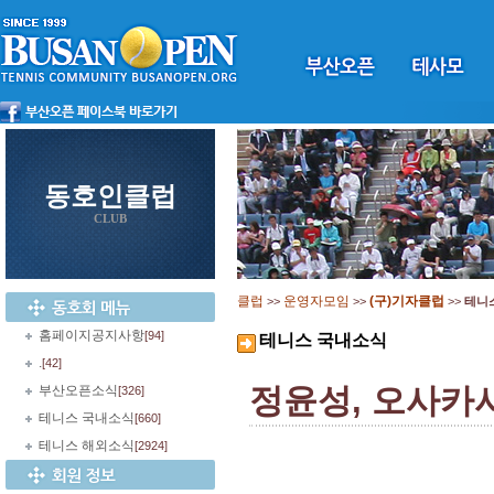
동호인클럽
CLUB
클럽
운영자모임
(구)기자클럽
>>
>>
>>
테니
홈페이지공지사항
[94]
테니스 국내소식
.
[42]
정윤성, 오사카시
부산오픈소식
[326]
테니스 국내소식
[660]
테니스 해외소식
[2924]