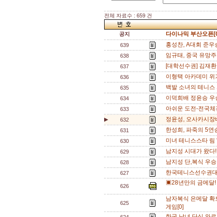
전체 자료수 : 659 건
다이나믹 부산오픈[0
공지
홍성찬, A대회 준우승
639
임규태, 중국 유망주
638
[대학선수권] 김재환
637
이형택 아카데미 위기
636
백발 소녀의 테니스 
635
이덕희배 정윤승 우승
634
아쉬운 도전-전국체전
633
정윤성, 오사카시장배(G
▶
632
한성희, 파죽의 5연승
631
미녀 테니스스타 림 
630
남지성 시대가 왔다!
629
남지성 단,복식 우
628
한국테니스선수권대회
627
▣28년만의 금메달!
626
남자복식 은메달 확보
625
게임[0]
한국 남녀 단식 와르르