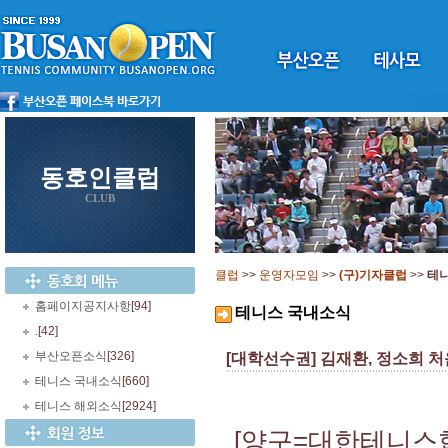
동호인클럽
CLUB
클럽
>>
운영자모임
>>
(구)기자클럽
>>
테
홈페이지공지사항
[94]
테니스 국내소식
.
[42]
부산오픈소식
[326]
[대학선수권] 김재환, 정소희 
테니스 국내소식
[660]
테니스 해외소식
[2924]
[양구=대한테니스