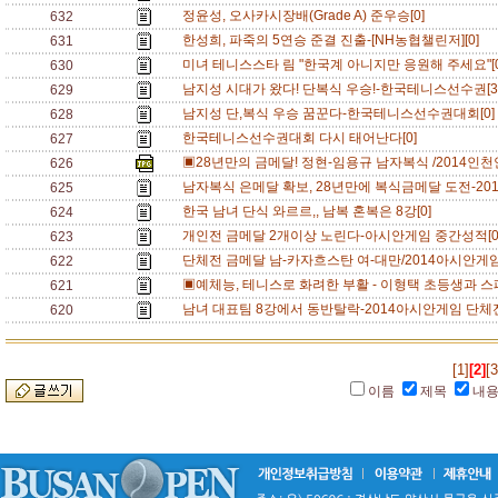
정윤성, 오사카시장배(Grade A) 준우승[0]
632
한성희, 파죽의 5연승 준결 진출-[NH농협챌린저][0]
631
미녀 테니스스타 림 "한국계 아니지만 응원해 주세요"[
630
남지성 시대가 왔다! 단복식 우승!-한국테니스선수권[3
629
남지성 단,복식 우승 꿈꾼다-한국테니스선수권대회[0
628
한국테니스선수권대회 다시 태어난다[0]
627
▣28년만의 금메달! 정현-임용규 남자복식 /2014인
626
남자복식 은메달 확보, 28년만에 복식금메달 도전-20
625
한국 남녀 단식 와르르,, 남복 혼복은 8강[0]
624
개인전 금메달 2개이상 노린다-아시안게임 중간성적[
623
단체전 금메달 남-카자흐스탄 여-대만/2014아시안게임
622
▣예체능, 테니스로 화려한 부활 - 이형택 초등생과 스
621
남녀 대표팀 8강에서 동반탈락-2014아시안게임 단체전
620
[1]
[2]
[3
이름
제목
내