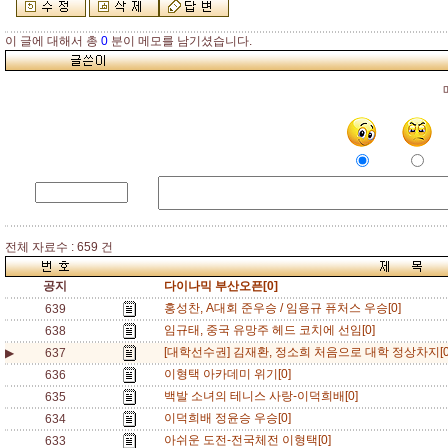
이 글에 대해서 총
0
분이 메모를 남기셨습니다.
전체 자료수 : 659 건
공지
다이나믹 부산오픈[0]
홍성찬, A대회 준우승 / 임용규 퓨처스 우승[0]
639
임규태, 중국 유망주 헤드 코치에 선임[0]
638
[대학선수권] 김재환, 정소희 처음으로 대학 정상차지[0
▶
637
이형택 아카데미 위기[0]
636
백발 소녀의 테니스 사랑-이덕희배[0]
635
이덕희배 정윤승 우승[0]
634
아쉬운 도전-전국체전 이형택[0]
633