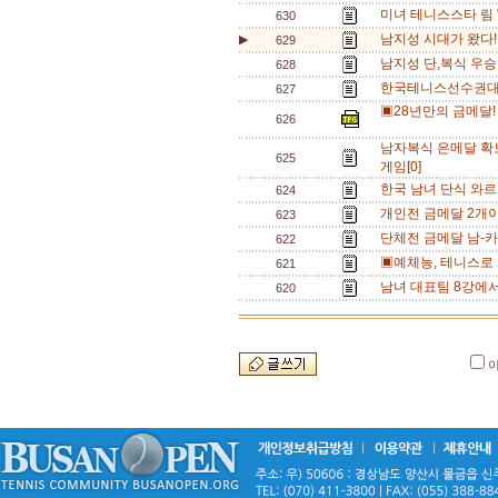
미녀 테니스스타 림 
630
남지성 시대가 왔다!
▶
629
남지성 단,복식 우
628
한국테니스선수권대회
627
▣28년만의 금메달!
626
남자복식 은메달 확보
625
게임[0]
한국 남녀 단식 와르르
624
개인전 금메달 2개
623
단체전 금메달 남-카
622
▣예체능, 테니스로 
621
남녀 대표팀 8강에서
620