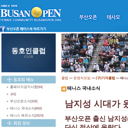
동호인클럽
CLUB
클럽
운영자모임
(구)기자클럽
>>
>>
>>
테니
홈페이지공지사항
[94]
테니스 국내소식
.
[42]
남지성 시대가 
부산오픈소식
[326]
테니스 국내소식
[660]
테니스 해외소식
[2924]
부산오픈 출신 남지성
단식 정상에 올랐다.