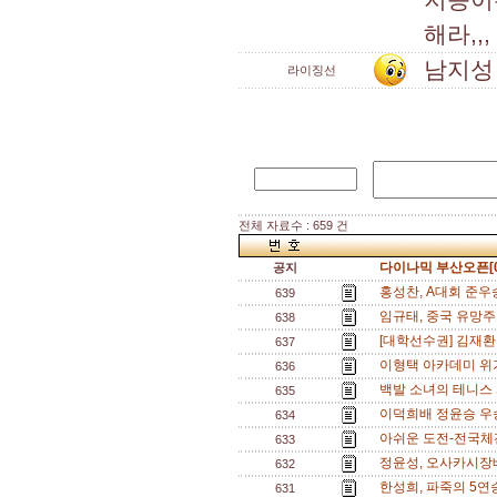
지승이
해라,,,
남지성 
라이징선
전체 자료수 : 659 건
다이나믹 부산오픈[0
공지
홍성찬, A대회 준우승
639
임규태, 중국 유망주
638
[대학선수권] 김재환
637
이형택 아카데미 위기
636
백발 소녀의 테니스 
635
이덕희배 정윤승 우승
634
아쉬운 도전-전국체전
633
정윤성, 오사카시장배(
632
한성희, 파죽의 5연승
631