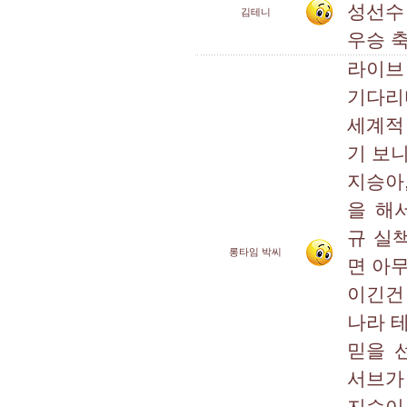
성선수 
김테니
우승 
라이브
기다리다
세계적
기 보니
지승아,
을 해서
규 실
롱타임 박씨
면 아
이긴건
나라 테
믿을 선
서브가