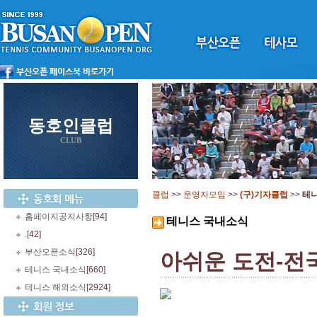
동호인클럽
CLUB
클럽
>>
운영자모임
>>
(구)기자클럽
>>
테
홈페이지공지사항
[94]
테니스 국내소식
.
[42]
부산오픈소식
[326]
아쉬운 도전-전
테니스 국내소식
[660]
테니스 해외소식
[2924]