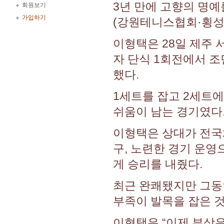
3년 만에 고향의 명예
회원보기
가입하기
(강원테니스협회·횡성
이형택은 28일 제주
자 단식 1회전에서 조민혁
했다.
1세트를 잡고 2세트에
쉬움이 남는 경기였다
이형택은 상대가 전국
구, 노련한 경기 운영
게 승리를 내줬다.
최근 완쾌됐지만 그동
부족이 발목을 잡은 것
이형택은 “이제 부상