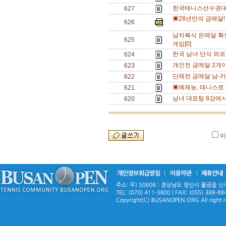
한국테니스선수권대회
627
▣28년만의 금메달!
626
남자복식 은메달 확보
625
게임[0]
한국 남녀 단식 와르르
624
개인전 금메달 2개
623
단체전 금메달 남-카
622
▣예체능, 테니스로 
621
남녀 대표팀 8강에서
620