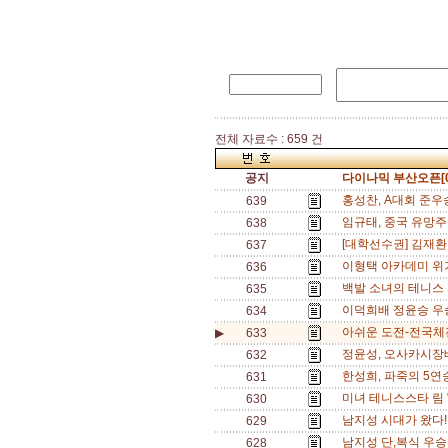
전체 자료수 : 659 건
공지
다이나믹 부산오픈[0
홍성찬, A대회 준우승
639
임규태, 중국 유망주
638
[대학선수권] 김재환
637
이형택 아카데미 위기
636
백발 소녀의 테니스 
635
이덕희배 정윤승 우승
634
아쉬운 도전-전국체전
▶
633
정윤성, 오사카시장배(
632
한성희, 파죽의 5연승
631
미녀 테니스스타 림 
630
남지성 시대가 왔다!
629
남지성 단,복식 우
628