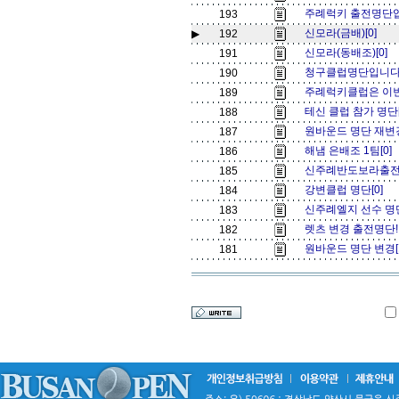
주례럭키 출전명단입
193
신모라(금배)[0]
▶
192
신모라(동배조)[0]
191
청구클럽명단입니다[
190
주례럭키클럽은 이번
189
테신 클럽 참가 명단
188
원바운드 명단 재변경
187
해냄 은배조 1팀[0]
186
신주례반도보라출전
185
강변클럽 명단[0]
184
신주례엘지 선수 명단
183
렛츠 변경 출전명단!!!
182
원바운드 명단 변경[
181