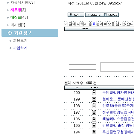
자유게시판
[63]
작성 : 2011년 05월 24일 09:26:57
재무방
[3]
대진표
[43]
이 글에 대해서 총
0
분이 메모를 남기셨습니
게시판
[1]
회원보기
가입하기
전체 자료수 : 460 건
두레클럽참가명단(사
200
원바운드 동배신청 
199
신모라(금배조)추가[
198
청구클럽명단입니다[
197
해냄테니스클럽출전
196
강변클럽 출전 명단[
195
우신클럽구청장배시합
194