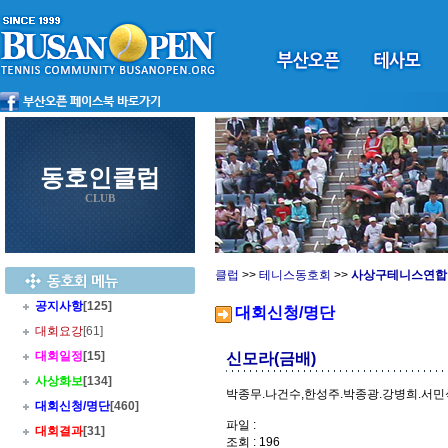
동호인클럽
CLUB
클럽
>>
테니스동호회
>>
사상구테니스연합
공지사항
[125]
대회신청/명단
대회요강
[61]
대회일정
[15]
신모라(금배)
사상화보
[134]
박종무.나건수,한성주.박종광.강병희.서민
대회신청/명단
[460]
파일 :
대회결과
[31]
조회 : 196