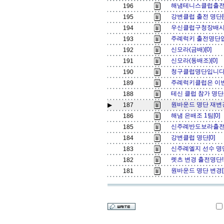
해냄테니스클럽출전
196
강변클럽 출전 명단[
195
우신클럽구청장배시합
194
주례럭키 출전명단입
193
신모라(금배)[0]
192
신모라(동배조)[0]
191
청구클럽명단입니다[
190
주례럭키클럽은 이번
189
테신 클럽 참가 명단
188
원바운드 명단 재변경
▶
187
해냄 은배조 1팀[0]
186
신주례반도보라출전
185
강변클럽 명단[0]
184
신주례엘지 선수 명단
183
렛츠 변경 출전명단!!!
182
원바운드 명단 변경[
181