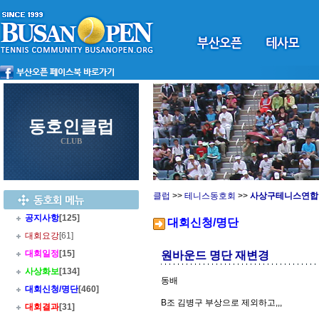
동호인클럽
CLUB
클럽
>>
테니스동호회
>>
사상구테니스연합
공지사항
[125]
대회신청/명단
대회요강
[61]
대회일정
[15]
원바운드 명단 재변경
사상화보
[134]
동배
대회신청/명단
[460]
B조 김병구 부상으로 제외하고,,,
대회결과
[31]