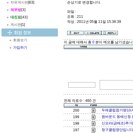
자유게시판
[63]
손상기로 변경합니다.
재무방
[3]
파일 :
조회 : 211
대진표
[43]
작성 : 2011년 05월 11일 15:36:39
게시판
[1]
회원보기
이 글에 대해서 총
0
분이 메모를 남기셨습니
가입하기
전체 자료수 : 460 건
두레클럽참가명단(사
200
원바운드 동배신청 
199
신모라(금배조)추가[
198
청구클럽명단입니다[
197