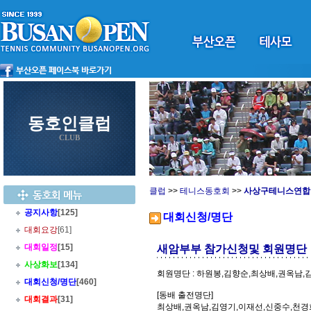
동호인클럽
CLUB
클럽
>>
테니스동호회
>>
사상구테니스연합
공지사항
[125]
대회신청/명단
대회요강
[61]
대회일정
[15]
새암부부 참가신청및 회원명단
사상화보
[134]
회원명단 : 하원봉,김향순,최상배,권옥남
대회신청/명단
[460]
[동배 출전명단]
대회결과
[31]
최상배,권옥남,김영기,이재선,신중수,천경