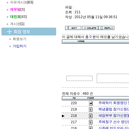
자유게시판
[63]
파일 :
재무방
[3]
조회 : 211
대진표
[43]
작성 : 2012년 05월 11일 09:36:51
게시판
[1]
이 글에 대해서 총
0
분이 메모를 남기셨습니
회원보기
가입하기
전체 자료수 : 460 건
주례럭키 회원명단 및 
220
해냄클럽 참가신청(금
219
새암부부 참가신청및
▶
218
주례청구 선수 명단
217
신주례 반도보라 선
216