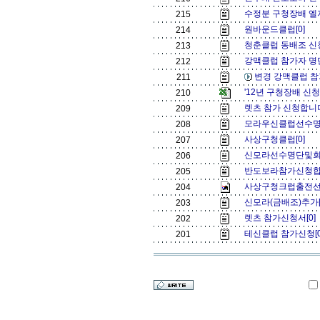
수정분 구청장배 엘
215
원바운드클럽[0]
214
청춘클럽 동배조 신
213
강맥클럽 참가자 명단
212
변경 강맥클럽 참
211
'12년 구청장배 신
210
렛츠 참가 신청합니다
209
모라우신클럽선수명
208
사상구청클럽[0]
207
신모라선수명단및회
206
반도보라참가신청합
205
사상구청크럽출전선
204
신모라(금배조)추가[
203
렛츠 참가신청서[0]
202
테신클럽 참가신청[
201