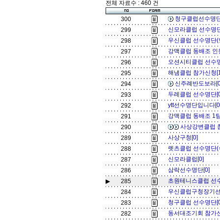
전체 자료수 : 460 건
청구클럽선수명단
300
신모라클럽 선수명단
299
우신클럽 선수명단(
298
강맥클럽 동배조 인
297
오션시티클럽 선수명
296
해냄클럽 참가신청[
295
신주례반도보라[
294
두레클럽 선수명단[
293
ytt선수명단입니다[
292
강맥클럽 동배조 1팀
291
사상강변클럽 
290
사상구청[0]
289
렛츠클럽 선수명단(수
288
신모라클럽[0]
287
삼락선수명단[0]
286
초원테니스클럽 선수 
▶
285
우신클럽구청장기선
284
청구클럽 선수명단[
283
동서대조기회 참가신
282