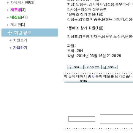
자유게시판
[63]
회장: 남용우, 경기이사:강점용,총무이사:
2.사상구청장배 선수등록
재무방
[3]
*은배조 참가 회원(1팀)
대진표
[43]
강점용,김영호,박승순,윤현득,이양기,정성
게시판
[1]
*동배조 참가 회원(1팀)
김상표,김우권,김재곤,남용우,노수곤,문봉
회원보기
파일 :
가입하기
조회 : 264
작성 : 2014년 03월 16일 21:28:29
이 글에 대해서 총
0
분이 메모를 남기셨습니