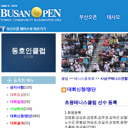
동호인클럽
CLUB
클럽
>>
테니스동호회
>>
사상구테니스연합
공지사항
[125]
대회신청/명단
대회요강
[61]
대회일정
[15]
초원테니스클럽 선수 등록
사상화보
[134]
1.회원등록
대회신청/명단
[460]
강점용,김상표,김영호,김우권,김재곤,김철
노수곤,문봉섭,박승순,손길규,손정희,윤현
대회결과
[31]
조홍래,최규동(22명)