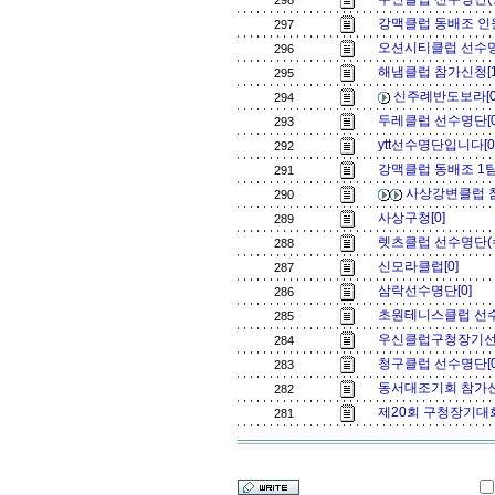
298
강맥클럽 동배조 인
297
오션시티클럽 선수명
296
해냄클럽 참가신청[
295
신주례반도보라[
294
두레클럽 선수명단[
293
ytt선수명단입니다[
292
강맥클럽 동배조 1팀
291
사상강변클럽 
290
사상구청[0]
289
렛츠클럽 선수명단(수
288
신모라클럽[0]
287
삼락선수명단[0]
286
초원테니스클럽 선수
285
우신클럽구청장기선
284
청구클럽 선수명단[
283
동서대조기회 참가신
282
제20회 구청장기대
281