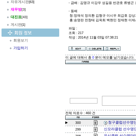
자유게시판
[63]
- 금배 : 김명규 이강우 성길용 반관호 류병곤 
재무방
[3]
- 동배
청:정재석 정의환 김형규 이시우 최갑호 강상
대진표
[43]
홍:송영란 전창태 김옥희 백현민 정재현 이재
게시판
[1]
파일 :
조회 : 217
작성 : 2014년 11월 03일 07:38:21
회원보기
가입하기
이 글에 대해서 총
0
분이 메모를 남기셨습니다.
전체 자료수 : 460 건
청구클럽선수명단
▶
300
신모라클럽 선수명단
299
우신클럽 선수명단(