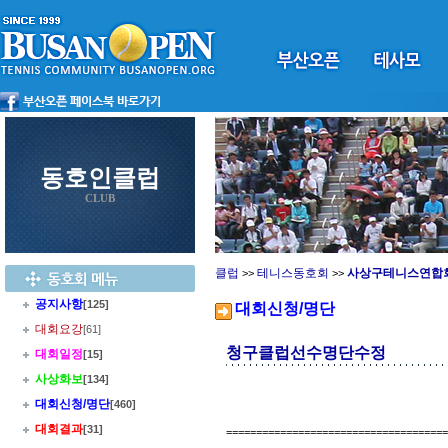
동호인클럽
CLUB
클럽
테니스동호회
사상구테니스연합
>>
>>
공지사항
[125]
대회신청/명단
대회요강
[61]
청구클럽선수명단수정
대회일정
[15]
사상화보
[134]
대회신청/명단
[460]
대회결과
[31]
=====================================